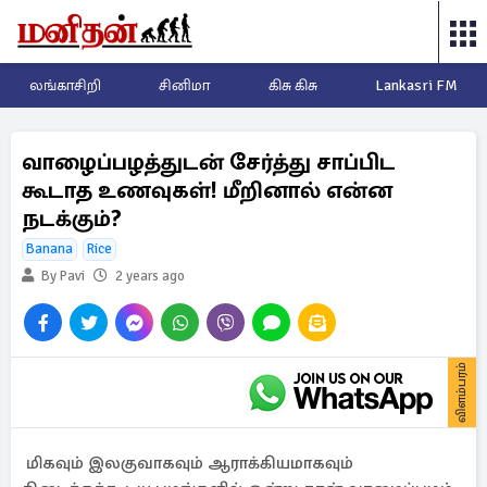
லங்காசிறி
சினிமா
கிசு கிசு
Lankasri FM
வாழைப்பழத்துடன் சேர்த்து சாப்பிட
கூடாத உணவுகள்! மீறினால் என்ன
நடக்கும்?
Banana
Rice
By Pavi
2 years ago
விளம்பரம்
மிகவும் இலகுவாகவும் ஆராக்கியமாகவும்