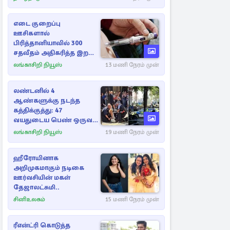
எடை குறைப்பு
ஊசிகளால்
பிரித்தானியாவில் 300
சதவீதம் அதிகரித்த இறப்பு
எண்ணிக்கை
லங்காசிறி நியூஸ்
13 மணி நேரம் முன்
லண்டனில் 4
ஆண்களுக்கு நடந்த
கத்திக்குத்து: 47
வயதுடைய பெண் ஒருவர்
கைது
லங்காசிறி நியூஸ்
19 மணி நேரம் முன்
ஹீரோயினாக
அறிமுகமாகும் நடிகை
ஊர்வசியின் மகள்
தேஜாலட்சுமி..
சினிஉலகம்
15 மணி நேரம் முன்
ரீஎன்ட்ரி கொடுத்த