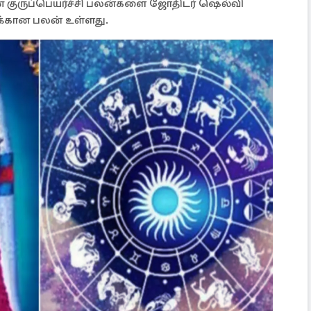
ான குருப்பெயர்ச்சி பலன்களை ஜோதிடர் ஷெல்வி
ுக்கான பலன் உள்ளது.