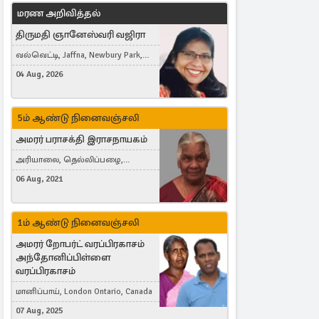
மரண அறிவித்தல்
திருமதி ஞானேஸ்வரி வஜிரா
வல்வெட்டி, Jaffna, Newbury Park,
United Kingdom
04 Aug, 2026
5ம் ஆண்டு நினைவஞ்சலி
அமரர் பராசக்தி இராசநாயகம்
அரியாலை, தெல்லிப்பழை,
Montreal, Canada
06 Aug, 2021
1ம் ஆண்டு நினைவஞ்சலி
அமரர் றோபர்ட் வரப்பிரகாசம்
அந்தோனிப்பிள்ளை
வரப்பிரகாசம்
மானிப்பாய், London Ontario, Canada
07 Aug, 2025