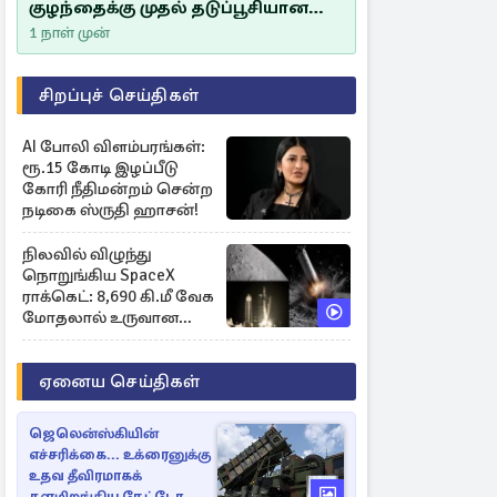
குழந்தைக்கு முதல் தடுப்பூசியான
சீம்பாலின் முக்கியத்துவம்!
1 நாள் முன்
சிறப்புச் செய்திகள்
AI போலி விளம்பரங்கள்:
ரூ.15 கோடி இழப்பீடு
கோரி நீதிமன்றம் சென்ற
நடிகை ஸ்ருதி ஹாசன்!
நிலவில் விழுந்து
நொறுங்கிய SpaceX
ராக்கெட்: 8,690 கி.மீ வேக
மோதலால் உருவான
புதிய பள்ளம்!
ஏனைய செய்திகள்
ஜெலென்ஸ்கியின்
எச்சரிக்கை... உக்ரைனுக்கு
உதவ தீவிரமாகக்