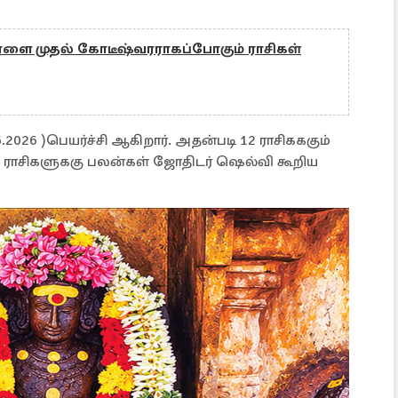
 நாளை முதல் கோடீஷ்வரராகப்போகும் ராசிகள்
.2026 )பெயர்ச்சி ஆகிறார். அதன்படி 12 ராசிகககும்
து ராசிகளுககு பலன்கள் ஜோதிடர் ஷெல்வி கூறிய