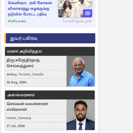
கெனிஷா.. ரவி மோகன்
விவாகரத்து வழக்குக்கு
நடுவில் போட்ட பதிவு
சினிஉலகம்
3 மணி நேரம் முன்
துயர் பகிர்வு
மரண அறிவித்தல்
திரு சுரேந்திரநாத்
செல்லத்துரை
கண்டி, Toronto, Canada
02 Aug, 2026
அகாலமரணம்
செல்வன் வலன்ரைன்
ஸ்ரெவான்
Hamm, Germany
27 Jul, 2026