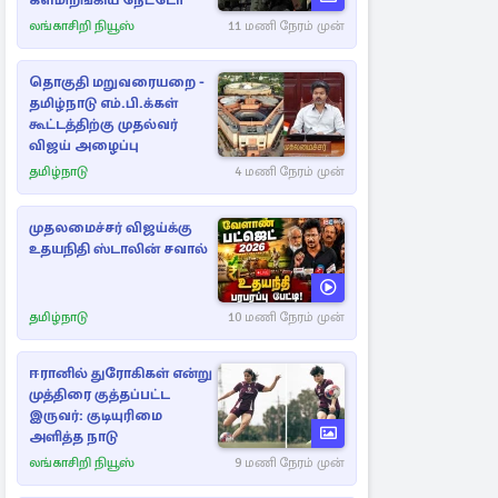
களமிறங்கிய நேட்டோ
லங்காசிறி நியூஸ்
11 மணி நேரம் முன்
தொகுதி மறுவரையறை -
தமிழ்நாடு எம்.பி.க்கள்
கூட்டத்திற்கு முதல்வர்
விஜய் அழைப்பு
தமிழ்நாடு
4 மணி நேரம் முன்
முதலமைச்சர் விஜய்க்கு
உதயநிதி ஸ்டாலின் சவால்
தமிழ்நாடு
10 மணி நேரம் முன்
ஈரானில் துரோகிகள் என்று
முத்திரை குத்தப்பட்ட
இருவர்: குடியுரிமை
அளித்த நாடு
லங்காசிறி நியூஸ்
9 மணி நேரம் முன்