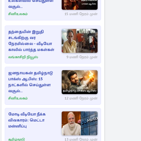
உலகளவில் செய்துள்ள
வசூல்..
சினிஉலகம்
15 மணி நேரம் முன்
தந்தையின் இறுதி
சடங்கிற்கு வர
நேரமில்லை - வீடியோ
காலில் பார்த்த மகள்கள்
லங்காசிறி நியூஸ்
9 மணி நேரம் முன்
ஜனநாயகன் தமிழ்நாடு
பாக்ஸ் ஆபிஸ்: 15
நாட்களில் செய்துள்ள
வசூல்..
சினிஉலகம்
12 மணி நேரம் முன்
மோடி வீடியோ நீக்க
விவகாரம்: மெட்டா
மன்னிப்பு
தமிழ்நாடு
13 மணி நேரம் முன்