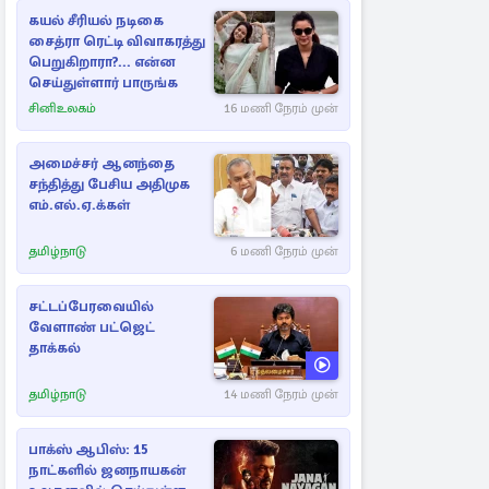
கயல் சீரியல் நடிகை
சைத்ரா ரெட்டி விவாகரத்து
பெறுகிறாரா?... என்ன
செய்துள்ளார் பாருங்க
சினிஉலகம்
16 மணி நேரம் முன்
அமைச்சர் ஆனந்தை
சந்தித்து பேசிய அதிமுக
எம்.எல்.ஏ.க்கள்
தமிழ்நாடு
6 மணி நேரம் முன்
சட்டப்பேரவையில்
வேளாண் பட்ஜெட்
தாக்கல்
தமிழ்நாடு
14 மணி நேரம் முன்
பாக்ஸ் ஆபிஸ்: 15
நாட்களில் ஜனநாயகன்