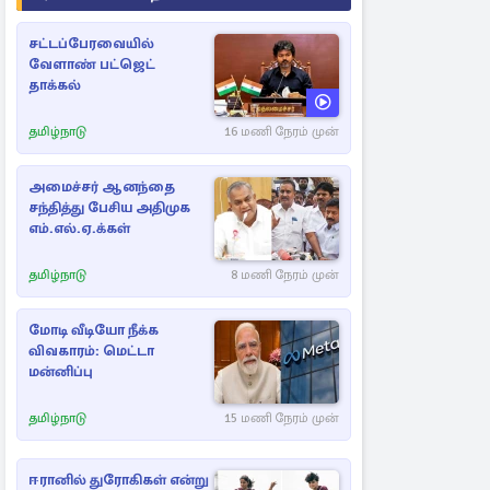
சட்டப்பேரவையில்
வேளாண் பட்ஜெட்
தாக்கல்
தமிழ்நாடு
16 மணி நேரம் முன்
அமைச்சர் ஆனந்தை
சந்தித்து பேசிய அதிமுக
எம்.எல்.ஏ.க்கள்
தமிழ்நாடு
8 மணி நேரம் முன்
மோடி வீடியோ நீக்க
விவகாரம்: மெட்டா
மன்னிப்பு
தமிழ்நாடு
15 மணி நேரம் முன்
ஈரானில் துரோகிகள் என்று