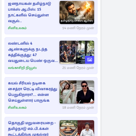
ஜனநாயகன் தமிழ்நாடு
பாக்ஸ் ஆபிஸ்: 15
நாட்களில் செய்துள்ள
வசூல்..
சினிஉலகம்
14 மணி நேரம் முன்
லண்டனில் 4
ஆண்களுக்கு நடந்த
கத்திக்குத்து: 47
வயதுடைய பெண் ஒருவர்
கைது
லங்காசிறி நியூஸ்
21 மணி நேரம் முன்
கயல் சீரியல் நடிகை
சைத்ரா ரெட்டி விவாகரத்து
பெறுகிறாரா?... என்ன
செய்துள்ளார் பாருங்க
சினிஉலகம்
18 மணி நேரம் முன்
தொகுதி மறுவரையறை -
தமிழ்நாடு எம்.பி.க்கள்
கூட்டத்திற்கு முதல்வர்