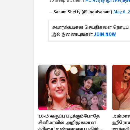
No sleep till then !
#CMVijay
@TVKVijay
— Sanam Shetty (@ungalsanam)
May 8, 
சுவாரஸ்யமான செய்திகளை நொடிப் 
இல் இணையுங்கள்
JOIN NOW
10-ம் வகுப்பு படிக்கும்போதே
அம்மாவு
சினிமாவில் அறிமுகமான
ஹீரோய
த்ரிஷா! உண்மையை பகிர்ந்த
ஊர்வசி