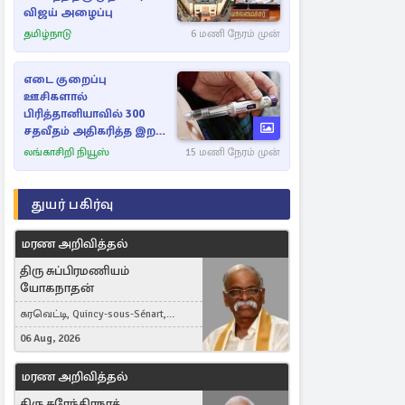
விஜய் அழைப்பு
தமிழ்நாடு
6 மணி நேரம் முன்
எடை குறைப்பு
ஊசிகளால்
பிரித்தானியாவில் 300
சதவீதம் அதிகரித்த இறப்பு
எண்ணிக்கை
லங்காசிறி நியூஸ்
15 மணி நேரம் முன்
துயர் பகிர்வு
மரண அறிவித்தல்
திரு சுப்பிரமணியம்
யோகநாதன்
கரவெட்டி, Quincy-sous-Sénart,
France
06 Aug, 2026
மரண அறிவித்தல்
திரு சுரேந்திரநாத்