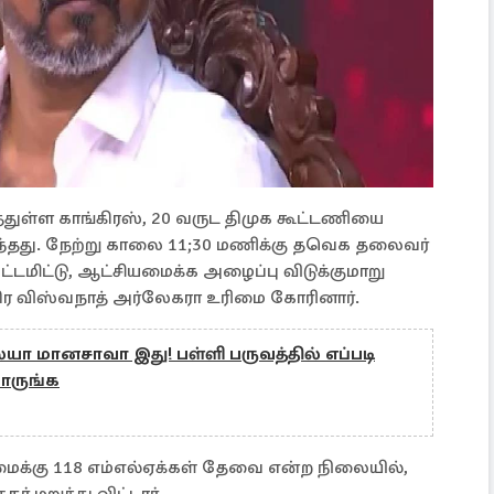
துள்ள காங்கிரஸ், 20 வருட திமுக கூட்டணியை
்தது. நேற்று காலை 11;30 மணிக்கு தவெக தலைவர்
டமிட்டு, ஆட்சியமைக்க அழைப்பு விடுக்குமாறு
திர விஸ்வநாத் அர்லேகரா உரிமை கோரினார்.
்யா மானசாவா இது! பள்ளி பருவத்தில் எப்படி
ாருங்க
க்கு 118 எம்எல்ஏக்கள் தேவை என்ற நிலையில்,