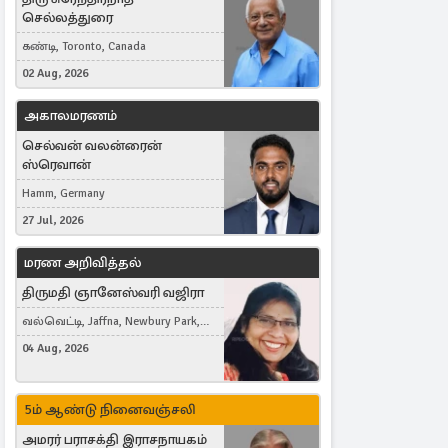
செல்லத்துரை
கண்டி, Toronto, Canada
02 Aug, 2026
அகாலமரணம்
செல்வன் வலன்ரைன்
ஸ்ரெவான்
Hamm, Germany
27 Jul, 2026
மரண அறிவித்தல்
திருமதி ஞானேஸ்வரி வஜிரா
வல்வெட்டி, Jaffna, Newbury Park,
United Kingdom
04 Aug, 2026
5ம் ஆண்டு நினைவஞ்சலி
அமரர் பராசக்தி இராசநாயகம்