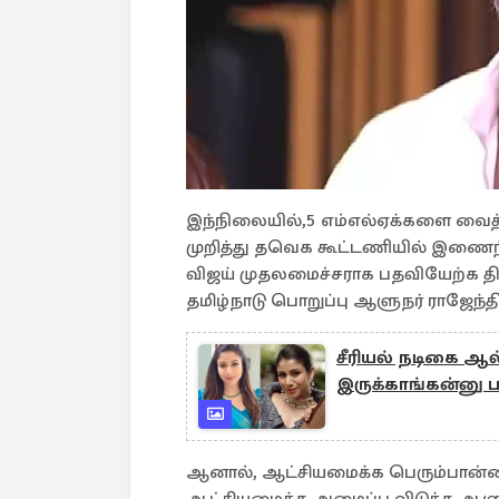
இந்நிலையில்,5 எம்எல்ஏக்களை வைத்
முறித்து தவெக கூட்டணியில் இணைந
விஜய் முதலமைச்சராக பதவியேற்க திட்
தமிழ்நாடு பொறுப்பு ஆளுநர் ராஜேந்
சீரியல் நடிகை ஆல
இருக்காங்கன்னு ப
ஆனால், ஆட்சியமைக்க பெரும்பான்மை