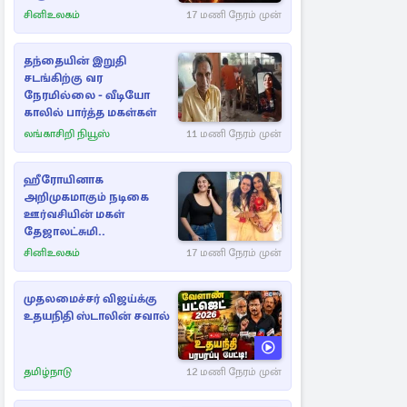
சினிஉலகம்
17 மணி நேரம் முன்
தந்தையின் இறுதி
சடங்கிற்கு வர
நேரமில்லை - வீடியோ
காலில் பார்த்த மகள்கள்
லங்காசிறி நியூஸ்
11 மணி நேரம் முன்
ஹீரோயினாக
அறிமுகமாகும் நடிகை
ஊர்வசியின் மகள்
தேஜாலட்சுமி..
சினிஉலகம்
17 மணி நேரம் முன்
முதலமைச்சர் விஜய்க்கு
உதயநிதி ஸ்டாலின் சவால்
தமிழ்நாடு
12 மணி நேரம் முன்