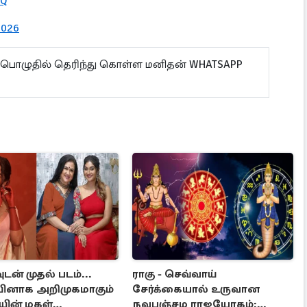
HQ
2026
பொழுதில் தெரிந்து கொள்ள மனிதன் WHATSAPP
டன் முதல் படம்...
ராகு - செவ்வாய்
ினாக அறிமுகமாகும்
சேர்க்கையால் உருவான
யின் மகள்
நவபஞ்சம ராஜயோகம்: