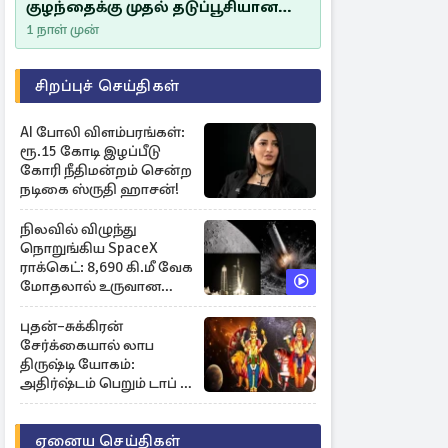
குழந்தைக்கு முதல் தடுப்பூசியான
சீம்பாலின் முக்கியத்துவம்!
1 நாள் முன்
சிறப்புச் செய்திகள்
AI போலி விளம்பரங்கள்:
ரூ.15 கோடி இழப்பீடு
கோரி நீதிமன்றம் சென்ற
நடிகை ஸ்ருதி ஹாசன்!
நிலவில் விழுந்து
நொறுங்கிய SpaceX
ராக்கெட்: 8,690 கி.மீ வேக
மோதலால் உருவான
புதிய பள்ளம்!
புதன்–சுக்கிரன்
சேர்க்கையால் லாப
திருஷ்டி யோகம்:
அதிர்ஷ்டம் பெறும் டாப் 3
ராசிகள்!
ஏனைய செய்திகள்