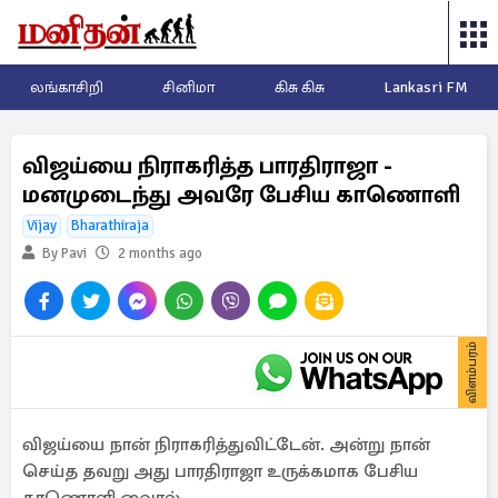
லங்காசிறி
சினிமா
கிசு கிசு
Lankasri FM
விஜய்யை நிராகரித்த பாரதிராஜா -
மனமுடைந்து அவரே பேசிய காணொளி
Vijay
Bharathiraja
By Pavi
2 months ago
விளம்பரம்
விஜய்யை நான் நிராகரித்துவிட்டேன். அன்று நான்
செய்த தவறு அது பாரதிராஜா உருக்கமாக பேசிய