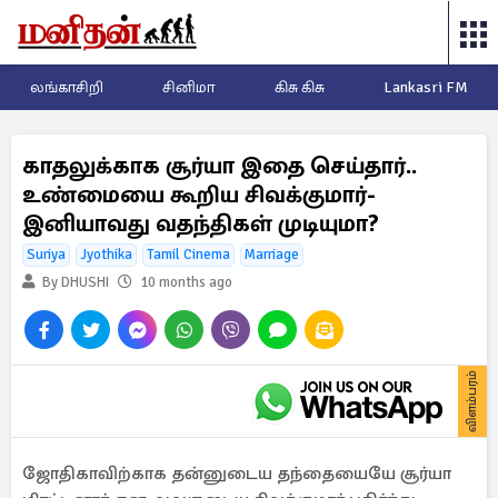
லங்காசிறி
சினிமா
கிசு கிசு
Lankasri FM
காதலுக்காக சூர்யா இதை செய்தார்..
உண்மையை கூறிய சிவக்குமார்-
இனியாவது வதந்திகள் முடியுமா?
Suriya
Jyothika
Tamil Cinema
Marriage
By DHUSHI
10 months ago
விளம்பரம்
ஜோதிகாவிற்காக தன்னுடைய தந்தையையே சூர்யா