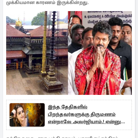
முக்கியமான காரணம் இருக்கின்றது.
இந்த தேதிகளில்
பிறந்தவர்களுக்கு திருமணம்
என்றாலே அலர்ஜியாம்.! ஏன்னு
தெரியுமா?