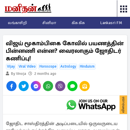
லங்காசிறி
சினிமா
கிசு கிசு
Lankasri FM
விஜய் மூகாம்பிகை கோவில் பயணத்தின்
பின்னணி என்ன? வைரலாகும் ஜோதிடர்
கணிப்பு!
Vijay
Viral Video
Horoscope
Astrology
Hinduism
By Vinoja
2 months ago
விளம்பரம்
ஜோதிட சாஸ்திரத்தின் அடிப்படையில் ஒருவருடைய