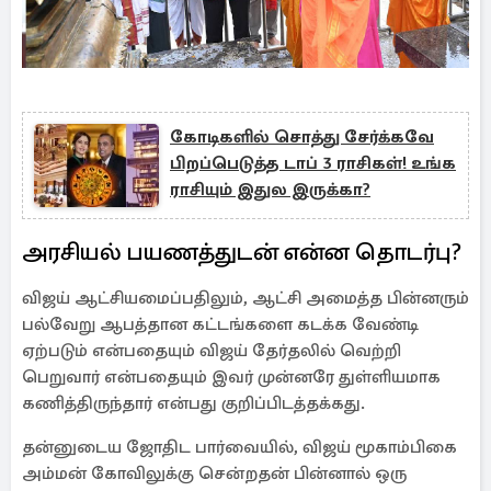
கோடிகளில் சொத்து சேர்க்கவே
பிறப்பெடுத்த டாப் 3 ராசிகள்! உங்க
ராசியும் இதுல இருக்கா?
அரசியல் பயணத்துடன் என்ன தொடர்பு?
விஜய் ஆட்சியமைப்பதிலும், ஆட்சி அமைத்த பின்னரும்
பல்வேறு ஆபத்தான கட்டங்களை கடக்க வேண்டி
ஏற்படும் என்பதையும் விஜய் தேர்தலில் வெற்றி
பெறுவார் என்பதையும் இவர் முன்னரே துள்ளியமாக
கணித்திருந்தார் என்பது குறிப்பிடத்தக்கது.
தன்னுடைய ஜோதிட பார்வையில், விஜய் மூகாம்பிகை
அம்மன் கோவிலுக்கு சென்றதன் பின்னால் ஒரு