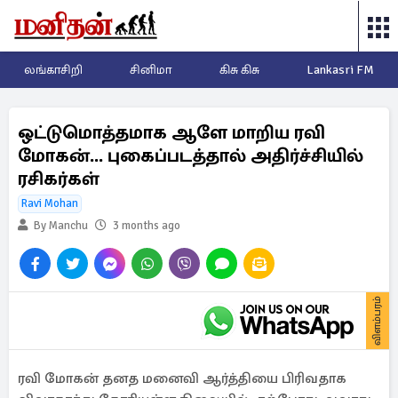
லங்காசிறி
சினிமா
கிசு கிசு
Lankasri FM
ஒட்டுமொத்தமாக ஆளே மாறிய ரவி
மோகன்... புகைப்படத்தால் அதிர்ச்சியில்
ரசிகர்கள்
Ravi Mohan
By Manchu
3 months ago
விளம்பரம்
ரவி மோகன் தனத மனைவி ஆர்த்தியை பிரிவதாக