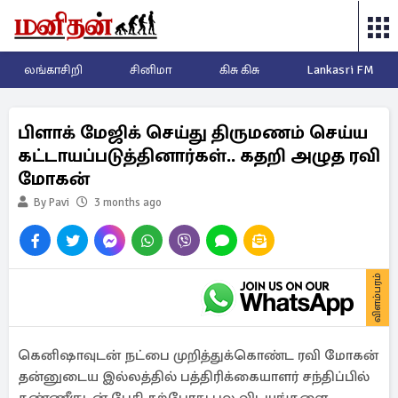
லங்காசிறி
சினிமா
கிசு கிசு
Lankasri FM
பிளாக் மேஜிக் செய்து திருமணம் செய்ய
கட்டாயப்படுத்தினார்கள்.. கதறி அழுத ரவி
மோகன்
By Pavi
3 months ago
விளம்பரம்
கெனிஷாவுடன் நட்பை முறித்துக்கொண்ட ரவி மோகன்
தன்னுடைய இல்லத்தில் பத்திரிக்கையாளர் சந்திப்பில்