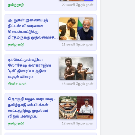
தமிழ்நாடு
22 மணி நேரம் முன்
ஆறுகள் இணைப்புத்
திட்டம்: விரைவான
செயல்பாட்டுக்கு
பிரதமருக்கு முதலமைச்சர்
கடிதம்
தமிழ்நாடு
11 மணி நேரம் முன்
டிக்கெட் முன்பதிவு:
லோகேஷ் கனகராஜின்
'டிசி' திரைப்படத்தின்
வசூல் விவரம்
சினிஉலகம்
18 மணி நேரம் முன்
தொகுதி மறுவரையறை -
தமிழ்நாடு எம்.பி.க்கள்
கூட்டத்திற்கு முதல்வர்
விஜய் அழைப்பு
தமிழ்நாடு
12 மணி நேரம் முன்