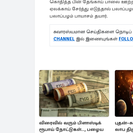
கொதித்த பின் தேங்காய் பாலை ஊற்றி
ஏலக்காய் சேர்த்து எடுத்தால் பலாப்
பலாப்பழம் பாயாசம் தயார்.
சுவாரஸ்யமான செய்திகளை நொடிப் 
CHANNEL
இல் இணையுங்கள்
FOL
விரைவில் வரும் பிளாஸ்டிக்
புதன்–ச
ரூபாய் நோட்டுகள்.., பழைய
லாப தி