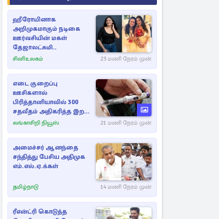
ஹீரோயினாக
அறிமுகமாகும் நடிகை
ஊர்வசியின் மகள்
தேஜாலட்சுமி..
சினிஉலகம்
23 மணி நேரம் முன்
எடை குறைப்பு
ஊசிகளால்
பிரித்தானியாவில் 300
சதவீதம் அதிகரித்த இறப்பு
எண்ணிக்கை
லங்காசிறி நியூஸ்
21 மணி நேரம் முன்
அமைச்சர் ஆனந்தை
சந்தித்து பேசிய அதிமுக
எம்.எல்.ஏ.க்கள்
தமிழ்நாடு
14 மணி நேரம் முன்
ரீஎன்ட்ரி கொடுத்த