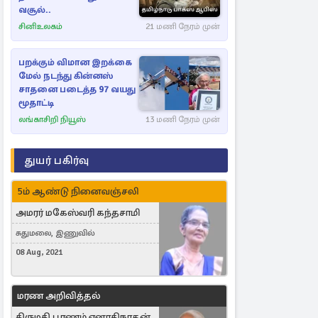
வசூல்..
சினிஉலகம்
21 மணி நேரம் முன்
பறக்கும் விமான இறக்கை
மேல் நடந்து கின்னஸ்
சாதனை படைத்த 97 வயது
மூதாட்டி
லங்காசிறி நியூஸ்
13 மணி நேரம் முன்
துயர் பகிர்வு
5ம் ஆண்டு நினைவஞ்சலி
அமரர் மகேஸ்வரி கந்தசாமி
சுதுமலை, இணுவில்
08 Aug, 2021
மரண அறிவித்தல்
திருமதி பூரணம் ஏனாதிநாதன்