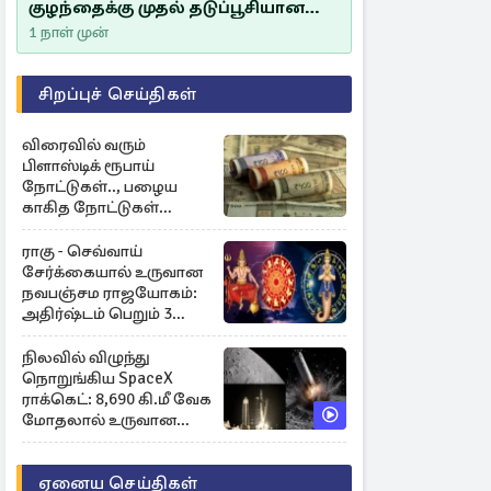
குழந்தைக்கு முதல் தடுப்பூசியான
சீம்பாலின் முக்கியத்துவம்!
1 நாள் முன்
சிறப்புச் செய்திகள்
விரைவில் வரும்
பிளாஸ்டிக் ரூபாய்
நோட்டுகள்.., பழைய
காகித நோட்டுகள்
செல்லுமா?
ராகு - செவ்வாய்
சேர்க்கையால் உருவான
நவபஞ்சம ராஜயோகம்:
அதிர்ஷ்டம் பெறும் 3
ராசிகள்!
நிலவில் விழுந்து
நொறுங்கிய SpaceX
ராக்கெட்: 8,690 கி.மீ வேக
மோதலால் உருவான
புதிய பள்ளம்!
ஏனைய செய்திகள்