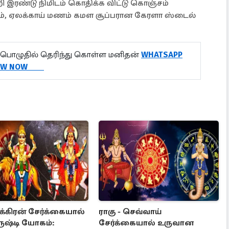
 இரண்டு நிமிடம் கொதிக்க விட்டு கொஞ்சம்
பழம், ஏலக்காய் மணம் கமள சூப்பரான கேரளா ஸ்டைல்
பொழுதில் தெரிந்து கொள்ள மனிதன்
WHATSAPP
LOW NOW
ுக்கிரன் சேர்க்கையால்
ராகு - செவ்வாய்
ருஷ்டி யோகம்:
சேர்க்கையால் உருவான