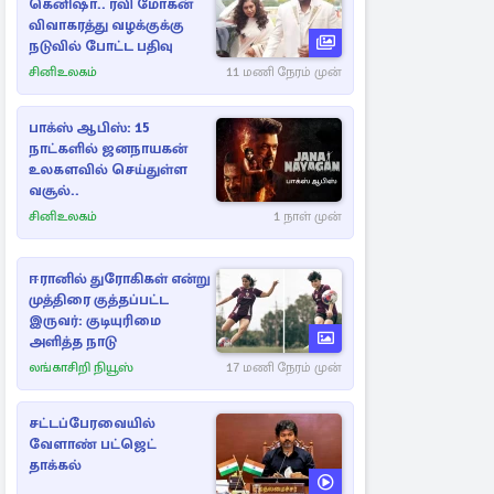
கெனிஷா.. ரவி மோகன்
விவாகரத்து வழக்குக்கு
நடுவில் போட்ட பதிவு
சினிஉலகம்
11 மணி நேரம் முன்
பாக்ஸ் ஆபிஸ்: 15
நாட்களில் ஜனநாயகன்
உலகளவில் செய்துள்ள
வசூல்..
சினிஉலகம்
1 நாள் முன்
ஈரானில் துரோகிகள் என்று
முத்திரை குத்தப்பட்ட
இருவர்: குடியுரிமை
அளித்த நாடு
லங்காசிறி நியூஸ்
17 மணி நேரம் முன்
சட்டப்பேரவையில்
வேளாண் பட்ஜெட்
தாக்கல்