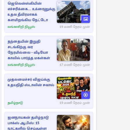
ஜெலென்ஸ்கியின்
எச்சரிக்கை... உக்ரைனுக்கு
உதவ தீவிரமாகக்
களமிறங்கிய நேட்டோ
லங்காசிறி நியூஸ்
19 மணி நேரம் முன்
தந்தையின் இறுதி
சடங்கிற்கு வர
நேரமில்லை - வீடியோ
காலில் பார்த்த மகள்கள்
லங்காசிறி நியூஸ்
17 மணி நேரம் முன்
முதலமைச்சர் விஜய்க்கு
உதயநிதி ஸ்டாலின் சவால்
தமிழ்நாடு
19 மணி நேரம் முன்
ஜனநாயகன் தமிழ்நாடு
பாக்ஸ் ஆபிஸ்: 15
நாட்களில் செய்துள்ள