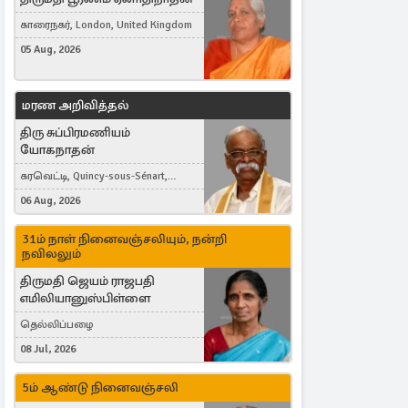
காரைநகர், London, United Kingdom
05 Aug, 2026
மரண அறிவித்தல்
திரு சுப்பிரமணியம்
யோகநாதன்
கரவெட்டி, Quincy-sous-Sénart,
France
06 Aug, 2026
31ம் நாள் நினைவஞ்சலியும், நன்றி
நவிலலும்
திருமதி ஜெயம் ராஜபதி
எமிலியானுஸ்பிள்ளை
தெல்லிப்பழை
08 Jul, 2026
5ம் ஆண்டு நினைவஞ்சலி