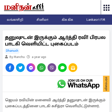
லங்காசிறி
சினிமா
கிசு கிசு
Lankasri FM
தனுஷுடன் இருக்கும் ஆர்த்தி ரவி! பிரபல
பாடகி வெளியிட்ட புகைப்படம்
Dhanush
By Manchu
a year ago
விளம்பரம்
ஜெயம் ரவியின் மனைவி ஆர்த்தி தனுஷுடன் இருக்கும்
புகைப்படத்தினை பாடகி சுசித்ரா வெளியிட்டுள்ளார்.