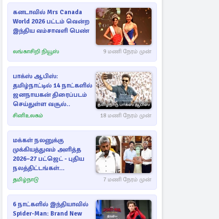
கனடாவில் Mrs Canada
World 2026 பட்டம் வென்ற
இந்திய வம்சாவளி பெண்
லங்காசிறி நியூஸ்
9 மணி நேரம் முன்
பாக்ஸ் ஆபிஸ்:
தமிழ்நாட்டில் 14 நாட்களில்
ஜனநாயகன் திரைப்படம்
செய்துள்ள வசூல்..
சினிஉலகம்
18 மணி நேரம் முன்
மக்கள் நலனுக்கு
முக்கியத்துவம் அளித்த
2026–27 பட்ஜெட் - புதிய
நலத்திட்டங்கள்
என்னென்ன?
தமிழ்நாடு
7 மணி நேரம் முன்
6 நாட்களில் இந்தியாவில்
Spider-Man: Brand New