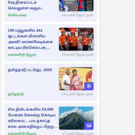
Day திரைப்படம்
செய்துள்ள வசூல்..
சினிஉலகம்
16 மணி நேரம் முன்
100 பந்துகளில் 241
ஓட்டங்கள் விளாசிய
அணி! வாணவேடிக்கை
காட்டிய ரிக்கெல்டன்,
மார்ஷ்
லங்காசிறி நியூஸ்
19 மணி நேரம் முன்
தமிழ்நாடு பட்ஜெட் 2026
தமிழ்நாடு
19 மணி நேரம் முன்
சில நிமிடங்களில் 30,000
பேரைக் கொன்ற கொடிய
எரிமலை... பல தசாப்த
கால அமைதிக்குப் பிறகு
மீண்டும்
லங்காசிறி நியூஸ்
17 மணி நேரம் முன்