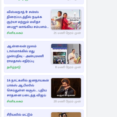
விஸ்வநாத் & சன்ஸ்
திரைப்படத்தில் நடிக்க
சூர்யா மற்றும் மமிதா
பைஜூ வாங்கிய சம்பளம்..
சினிஉலகம்
21 மணி நேரம் முன்
ஆன்லைன் மூலம்
டாஸ்மாக்கில் மது
முன்பதிவு - அன்புமணி
ராமதாஸ் எதிர்ப்பு
தமிழ்நாடு
8 மணி நேரம் முன்
14 நாட்களில் ஜனநாயகன்
பாக்ஸ் ஆபிஸில்
செய்துள்ள வசூல்.. புதிய
சாதனை படைத்த விஜய்
சினிஉலகம்
20 மணி நேரம் முன்
சீரியலில் மட்டும்