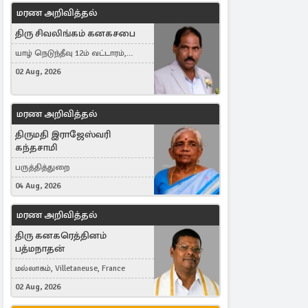
மரண அறிவித்தல்
திரு சிவலிங்கம் கனகசபை
யாழ் நெடுந்தீவு 12ம் வட்டாரம்,
Jaffna, நயினாதீவு, London, United
02 Aug, 2026
Kingdom
மரண அறிவித்தல்
திருமதி இராஜேஸ்வரி
கந்தசாமி
பருத்தித்துறை
04 Aug, 2026
மரண அறிவித்தல்
திரு கனகரெத்தினம்
பத்மநாதன்
மல்லாகம், Villetaneuse, France
02 Aug, 2026