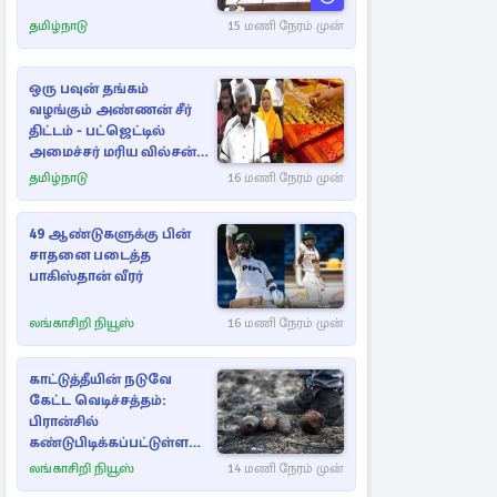
தமிழ்நாடு
15 மணி நேரம் முன்
ஒரு பவுன் தங்கம்
வழங்கும் அண்ணன் சீர்
திட்டம் - பட்ஜெட்டில்
அமைச்சர் மரிய வில்சன்
அறிவிப்பு!
தமிழ்நாடு
16 மணி நேரம் முன்
49 ஆண்டுகளுக்கு பின்
சாதனை படைத்த
பாகிஸ்தான் வீரர்
லங்காசிறி நியூஸ்
16 மணி நேரம் முன்
காட்டுத்தீயின் நடுவே
கேட்ட வெடிச்சத்தம்:
பிரான்சில்
கண்டுபிடிக்கப்பட்டுள்ள
வெடிகுண்டுகள்
லங்காசிறி நியூஸ்
14 மணி நேரம் முன்