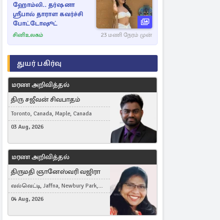
ஹோம்லி.. தர்ஷனா
ஸ்ரீபால் தாராள கவர்ச்சி
போட்டோஷூட்
சினிஉலகம்
23 மணி நேரம் முன்
துயர் பகிர்வு
மரண அறிவித்தல்
திரு சஜீவன் சிவபாதம்
Toronto, Canada, Maple, Canada
03 Aug, 2026
மரண அறிவித்தல்
திருமதி ஞானேஸ்வரி வஜிரா
வல்வெட்டி, Jaffna, Newbury Park,
United Kingdom
04 Aug, 2026