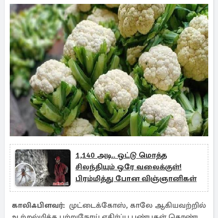
1,140 அடி.. ஒட்டு மொத்த
சிலந்தியும் ஒரே வலைக்குள்!
பிரம்மித்து போன விஞ்ஞானிகள்
காலிஃபிளவர்:
முட்டைக்கோஸ், காலே ஆகியவற்றில்
ஆற்றல்மிக்க புற்றுநோய் எதிர்ப்பு பண்புகள் கொண்ட