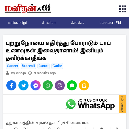
லங்காசிறி
சினிமா
கிசு கிசு
Lankasri FM
புற்றுநோயை எதிர்த்து போராடும் டாப்
உணவுகள் இவைதானாம்! இனியும்
தவிர்க்காதீங்க
Cancer
Broccoli
Carrot
Garlic
By Vinoja
9 months ago
விளம்பரம்
தற்காலத்தில் சர்வதேச பிரச்சினையாக