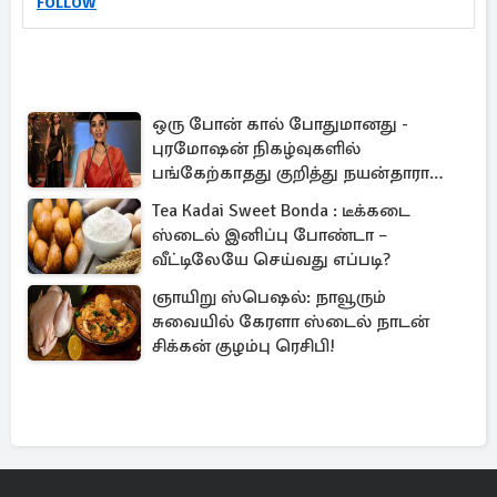
FOLLOW
ஒரு போன் கால் போதுமானது -
புரமோஷன் நிகழ்வுகளில்
பங்கேற்காதது குறித்து நயன்தாரா
ஓபன் டாக்!
Tea Kadai Sweet Bonda : டீக்கடை
ஸ்டைல் இனிப்பு போண்டா –
வீட்டிலேயே செய்வது எப்படி?
ஞாயிறு ஸ்பெஷல்: நாவூரும்
சுவையில் கேரளா ஸ்டைல் நாடன்
சிக்கன் குழம்பு ரெசிபி!