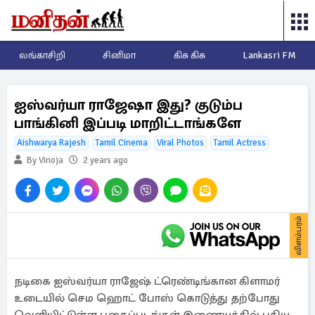
லங்காசிறி
சினிமா
கிசு கிசு
Lankasri FM
ஐஸ்வர்யா ராஜேஷா இது? குடும்ப
பாங்கினி இப்படி மாறிட்டாங்களே
Aishwarya Rajesh
Tamil Cinema
Viral Photos
Tamil Actress
By Vinoja
2 years ago
விளம்பரம்
நடிகை ஐஸ்வர்யா ராஜேஷ் ட்ரெண்டிங்கான கிளாமர்
உடையில் செம ஹொட் போஸ் கொடுத்து தற்போது