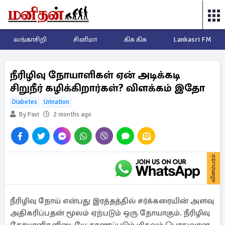
லங்காசிறி
சினிமா
கிசு கிசு
Lankasri FM
நீரிழிவு நோயாளிகள் ஏன் அடிக்கடி
சிறுநீர் கழிக்கிறார்கள்? விளக்கம் இதோ
Diabetes
Urination
By Pavi
2 months ago
விளம்பரம்
நீரிழிவு நோய் என்பது இரத்தத்தில் சர்க்கரையின் அளவு
அதிகரிப்பதன் மூலம் ஏற்படும் ஒரு நோயாகும். நீரிழிவு