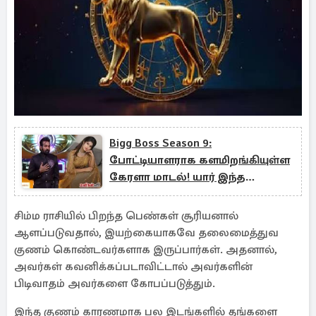
Bigg Boss Season 9:
போட்டியாளராக களமிறங்கியுள்ள
கேரளா மாடல்! யார் இந்த
திருநங்கை அப்சரா சிஜே?
சிம்ம ராசியில் பிறந்த பெண்கள் சூரியனால்
ஆளப்படுவதால், இயற்கையாகவே தலைமைத்துவ
குணம் கொண்டவர்களாக இருப்பார்கள். அதனால்,
அவர்கள் கவனிக்கப்படாவிட்டால் அவர்களின்
பிடிவாதம் அவர்களை கோபப்படுத்தும்.
இந்த குணம் காரணமாக பல இடங்களில் தங்களை