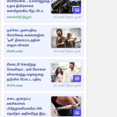
எச்சரிக்கை... உக்ரைனுக்கு
உதவ தீவிரமாகக்
களமிறங்கிய நேட்டோ
லங்காசிறி நியூஸ்
19 மணி நேரம் முன்
டிக்கெட் முன்பதிவு:
லோகேஷ் கனகராஜின்
'டிசி' திரைப்படத்தின்
வசூல் விவரம்
சினிஉலகம்
18 மணி நேரம் முன்
ரீஎன்ட்ரி கொடுத்த
கெனிஷா.. ரவி மோகன்
விவாகரத்து வழக்குக்கு
நடுவில் போட்ட பதிவு
சினிஉலகம்
11 மணி நேரம் முன்
எடை குறைப்பு
ஊசிகளால்
பிரித்தானியாவில் 300
சதவீதம் அதிகரித்த இறப்பு