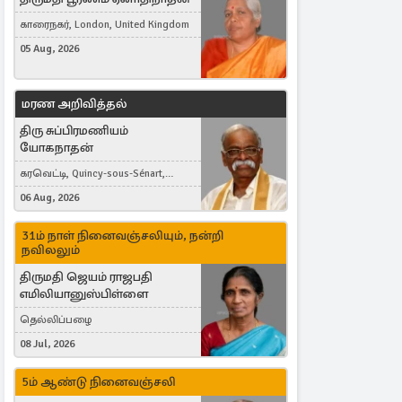
காரைநகர், London, United Kingdom
05 Aug, 2026
மரண அறிவித்தல்
திரு சுப்பிரமணியம்
யோகநாதன்
கரவெட்டி, Quincy-sous-Sénart,
France
06 Aug, 2026
31ம் நாள் நினைவஞ்சலியும், நன்றி
நவிலலும்
திருமதி ஜெயம் ராஜபதி
எமிலியானுஸ்பிள்ளை
தெல்லிப்பழை
08 Jul, 2026
5ம் ஆண்டு நினைவஞ்சலி