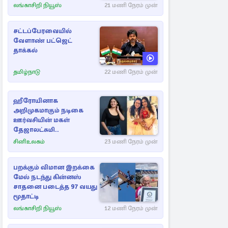
எண்ணிக்கை
லங்காசிறி நியூஸ்
21 மணி நேரம் முன்
சட்டப்பேரவையில்
வேளாண் பட்ஜெட்
தாக்கல்
தமிழ்நாடு
22 மணி நேரம் முன்
ஹீரோயினாக
அறிமுகமாகும் நடிகை
ஊர்வசியின் மகள்
தேஜாலட்சுமி..
சினிஉலகம்
23 மணி நேரம் முன்
பறக்கும் விமான இறக்கை
மேல் நடந்து கின்னஸ்
சாதனை படைத்த 97 வயது
மூதாட்டி
லங்காசிறி நியூஸ்
12 மணி நேரம் முன்