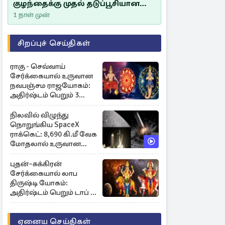
குழந்தைக்கு முதல் தடுப்பூசியான
சீம்பாலின் முக்கியத்துவம்!
1 நாள் முன்
சிறப்புச் செய்திகள்
ராகு - செவ்வாய்
சேர்க்கையால் உருவான
நவபஞ்சம ராஜயோகம்:
அதிர்ஷ்டம் பெறும் 3
ராசிகள்!
நிலவில் விழுந்து
நொறுங்கிய SpaceX
ராக்கெட்: 8,690 கி.மீ வேக
மோதலால் உருவான
புதிய பள்ளம்!
புதன்–சுக்கிரன்
சேர்க்கையால் லாப
திருஷ்டி யோகம்:
அதிர்ஷ்டம் பெறும் டாப் 3
ராசிகள்!
ஏனைய செய்திகள்