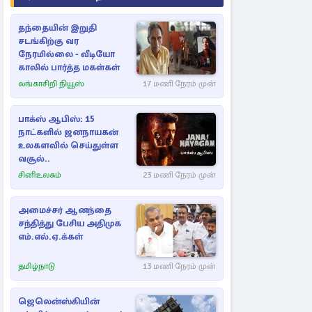
தந்தையின் இறுதி
சடங்கிற்கு வர
நேரமில்லை - வீடியோ
காலில் பார்த்த மகள்கள்
லங்காசிறி நியூஸ்
17 மணி நேரம் முன்
பாக்ஸ் ஆபிஸ்: 15
நாட்களில் ஜனநாயகன்
உலகளவில் செய்துள்ள
வசூல்..
சினிஉலகம்
23 மணி நேரம் முன்
அமைச்சர் ஆனந்தை
சந்தித்து பேசிய அதிமுக
எம்.எல்.ஏ.க்கள்
தமிழ்நாடு
13 மணி நேரம் முன்
ஜெலென்ஸ்கியின்