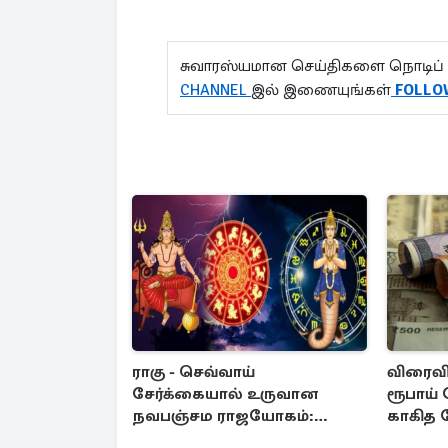
சுவாரஸ்யமான செய்திகளை நொடிப் 
CHANNEL
இல் இணையுங்கள்
FOLLO
ராகு - செவ்வாய்
விரைவில
சேர்க்கையால் உருவான
ரூபாய்
நவபஞ்சம ராஜயோகம்:
காகித 
அதிர்ஷ்டம் பெறும் 3 ராசிகள்!