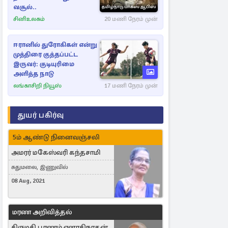
வசூல்..
சினிஉலகம்
20 மணி நேரம் முன்
ஈரானில் துரோகிகள் என்று
முத்திரை குத்தப்பட்ட
இருவர்: குடியுரிமை
அளித்த நாடு
லங்காசிறி நியூஸ்
17 மணி நேரம் முன்
துயர் பகிர்வு
5ம் ஆண்டு நினைவஞ்சலி
அமரர் மகேஸ்வரி கந்தசாமி
சுதுமலை, இணுவில்
08 Aug, 2021
மரண அறிவித்தல்
திருமதி பூரணம் ஏனாதிநாதன்