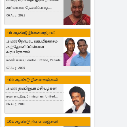
அரியாலை, தெல்லிப்பழை,
Montreal, Canada
06 Aug, 2021
1ம் ஆண்டு நினைவஞ்சலி
அமரர் றோபர்ட் வரப்பிரகாசம்
அந்தோனிப்பிள்ளை
வரப்பிரகாசம்
மானிப்பாய், London Ontario, Canada
07 Aug, 2025
10ம் ஆண்டு நினைவஞ்சலி
அமரர் தம்பிஐயா மதியழகன்
மண்டைதீவு, Birmingham, United
Kingdom
06 Aug, 2016
10ம் ஆண்டு நினைவஞ்சலி