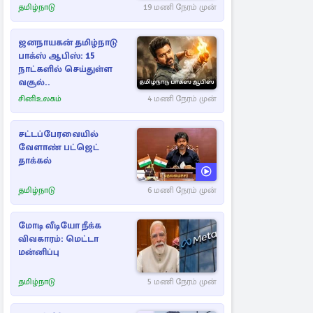
தமிழ்நாடு
19 மணி நேரம் முன்
ஜனநாயகன் தமிழ்நாடு
பாக்ஸ் ஆபிஸ்: 15
நாட்களில் செய்துள்ள
வசூல்..
சினிஉலகம்
4 மணி நேரம் முன்
சட்டப்பேரவையில்
வேளாண் பட்ஜெட்
தாக்கல்
தமிழ்நாடு
6 மணி நேரம் முன்
மோடி வீடியோ நீக்க
விவகாரம்: மெட்டா
மன்னிப்பு
தமிழ்நாடு
5 மணி நேரம் முன்