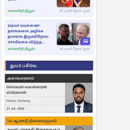
லங்காசிறி நியூஸ்
20 மணி நேரம் முன்
ரஷ்யா ஏவுகணை
தளங்களை அழிக்க
தயாராக இருக்கிறோம்:
எச்சரிக்கை விடுத்த
ஜெலென்ஸ்கி
லங்காசிறி நியூஸ்
16 மணி நேரம் முன்
துயர் பகிர்வு
அகாலமரணம்
செல்வன் வலன்ரைன்
ஸ்ரெவான்
Hamm, Germany
27 Jul, 2026
5ம் ஆண்டு நினைவஞ்சலி
அமரர் பராசக்தி இராசநாயகம்