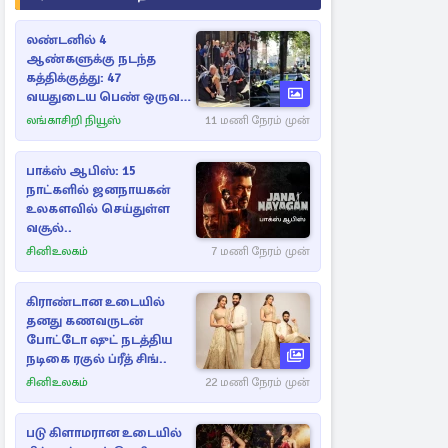
லண்டனில் 4
ஆண்களுக்கு நடந்த
கத்திக்குத்து: 47
வயதுடைய பெண் ஒருவர்
கைது
லங்காசிறி நியூஸ்
11 மணி நேரம் முன்
பாக்ஸ் ஆபிஸ்: 15
நாட்களில் ஜனநாயகன்
உலகளவில் செய்துள்ள
வசூல்..
சினிஉலகம்
7 மணி நேரம் முன்
கிராண்டான உடையில்
தனது கணவருடன்
போட்டோ ஷுட் நடத்திய
நடிகை ரகுல் ப்ரீத் சிங்..
சினிஉலகம்
22 மணி நேரம் முன்
படு கிளாமரான உடையில்