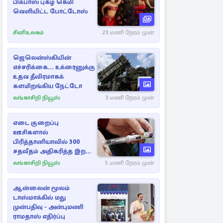
பிக்பாஸ் புகழ் கெமி
வெளியிட்ட போட்டோஸ்
சினிஉலகம்
23 மணி நேரம் முன்
ஜெலென்ஸ்கியின்
எச்சரிக்கை... உக்ரைனுக்கு
உதவ தீவிரமாகக்
களமிறங்கிய நேட்டோ
லங்காசிறி நியூஸ்
3 மணி நேரம் முன்
எடை குறைப்பு
ஊசிகளால்
பிரித்தானியாவில் 300
சதவீதம் அதிகரித்த இறப்பு
எண்ணிக்கை
லங்காசிறி நியூஸ்
5 மணி நேரம் முன்
ஆன்லைன் மூலம்
டாஸ்மாக்கில் மது
முன்பதிவு - அன்புமணி
ராமதாஸ் எதிர்ப்பு