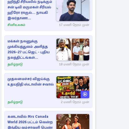
ஹிந்தி சீரியலில் நடிக்கும்
சன் டிவி மருமகள் சீரியல்
ஹீரோ ராகுல்... நாயகி
இவர்தானா...
சினிஉலகம்
17 மணி நேரம் முன்
மக்கள் நலனுக்கு
முக்கியத்துவம் அளித்த
2026–27 பட்ஜெட் - புதிய
நலத்திட்டங்கள்
என்னென்ன?
தமிழ்நாடு
18 மணி நேரம் முன்
முதலமைச்சர் விஜய்க்கு
உதயநிதி ஸ்டாலின் சவால்
தமிழ்நாடு
2 மணி நேரம் முன்
கனடாவில் Mrs Canada
World 2026 பட்டம் வென்ற
இந்திய வம்சாவளி பெண்