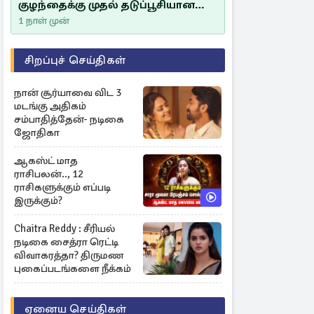
குழந்தைக்கு முதல் தடுப்பூசியான
சீம்பாலின் முக்கியத்துவம்!
1 நாள் முன்
சிறப்புச் செய்திகள்
நான் சூர்யாவை விட 3
மடங்கு அதிகம்
சம்பாதித்தேன்- நடிகை
ஜோதிகா
ஆகஸ்ட் மாத
ராசிபலன்.., 12
ராசிகளுக்கும் எப்படி
இருக்கும்?
Chaitra Reddy : சீரியல்
நடிகை சைத்ரா ரெட்டி
விவாகரத்தா? திருமண
புகைப்படங்களை நீக்கம்
ஏனைய செய்திகள்