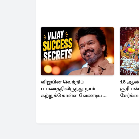
விஜயின் வெற்றிப்
18 ஆண்ட
பயணத்திலிருந்து நாம்
சூரியன
கற்றுக்கொள்ள வேண்டிய
சேர்க்க
முக்கிய 3 விடயங்கள்!
3 ராசிக