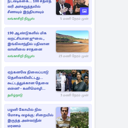
நடவடிக்கை... 100 சதவீத
வரி அச்சுறுத்தலில்
சீனாவும் இந்தியாவும்
லங்காசிறி நியூஸ்
5 மணி நேரம் முன்
190 ஆண்டுகளில் மிக
வறட்சியான ஜூலை.,
இங்கிலாந்தில் பதிவான
வானிலை சாதனை
லங்காசிறி நியூஸ்
23 மணி நேரம் முன்
ஏற்கனவே நிலைப்பாடு
தெளிவாகிவிட்டது...
கூட்டத்துக்கான தேவை
என்ன? - கனிமொழி
விமர்சனம்
தமிழ்நாடு
3 மணி நேரம் முன்
பழனி கோயில் நில
மோசடி வழக்கு: சிறையில்
இருந்த அன்வர்தீன்
மரணம்