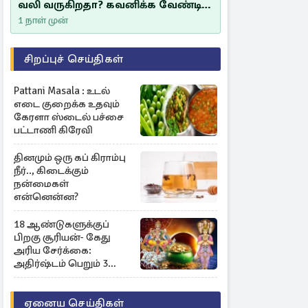
வலி வருகிறதா? கவனிக்க வேண்டிய
எச்சரிக்கை அறிகுறிகள்
1 நாள் முன்
சிறப்புச் செய்திகள்
Pattani Masala : உடல்
எடை குறைக்க உதவும்
கேரளா ஸ்டைல் பச்சை
பட்டாணி கிரேவி
தினமும் ஒரு கப் கிராம்பு
நீர்.., கிடைக்கும்
நன்மைகள்
என்னென்ன?
18 ஆண்டுகளுக்குப்
பிறகு சூரியன்- கேது
அரிய சேர்க்கை:
அதிர்ஷ்டம் பெறும் 3
ராசிகள்!
ஏனைய செய்திகள்