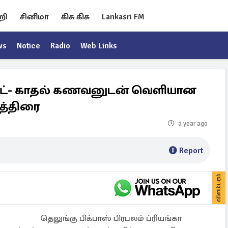
றி
சினிமா
கிசு கிசு
Lankasri FM
ws
Notice
Radio
Web Links
ுட்- காதல் கணவனுடன் வெளியான
னத்திரை
a year ago
Report
விளம்பரம்
தெலுங்கு பிக்பாஸ் பிரபலம் ப்ரியங்கா