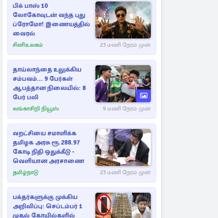
பிக் பாஸ் 10
லோகோவுடன் வந்த புது
ப்ரோமோ! இணையத்தில்
வைரல்
சினிஉலகம்
23 மணி நேரம் முன்
தாய்லாந்தை உலுக்கிய
சம்பவம்... 9 பேர்கள்
ஆபத்தான நிலையில்: 8
பேர் பலி
லங்காசிறி நியூஸ்
9 மணி நேரம் முன்
வறட்சியை சமாளிக்க
தமிழக அரசு ரூ.288.97
கோடி நிதி ஒதுக்கீடு -
வெளியான அரசாணை
தமிழ்நாடு
23 மணி நேரம் முன்
பக்தர்களுக்கு முக்கிய
அறிவிப்பு: செப்டம்பர் 1
முதல் கோயில்களில்