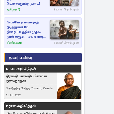
மொபைலுக்கு தடை!
தமிழ்நாடு
1 மணி நேரம் முன்
லோகேஷ் கனகராஜ்
நடித்துள்ள DC
திரைப்படத்தின் முதல்
நாள் வசூல்... எவ்வளவு
தெரியுமா?
சினிஉலகம்
7 மணி நேரம் முன்
துயர் பகிர்வு
மரண அறிவித்தல்
திருமதி பார்வதிப்பிள்ளை
இராமநாதன்
நெடுந்தீவு மேற்கு, Toronto, Canada
31 Jul, 2026
மரண அறிவித்தல்
திரு வேலுப்பிள்ளை தம்பிராசா