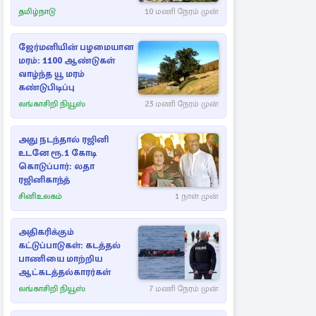
தமிழ்நாடு
10 மணி நேரம் முன்
ஜேர்மனியின் பழமையான
மரம்: 1100 ஆண்டுகள்
வாழ்ந்த யூ மரம்
கண்டுபிடிப்பு
லங்காசிறி நியூஸ்
23 மணி நேரம் முன்
அது நடந்தால் ரஜினி
உடனே ரூ.1 கோடி
கொடுப்பார்: லதா
ரஜினிகாந்த்
சினிஉலகம்
1 நாள் முன்
அதிகரிக்கும்
கட்டுப்பாடுகள்: கடத்தல்
பாணியை மாற்றிய
ஆட்கடத்தல்காரர்கள்
லங்காசிறி நியூஸ்
7 மணி நேரம் முன்