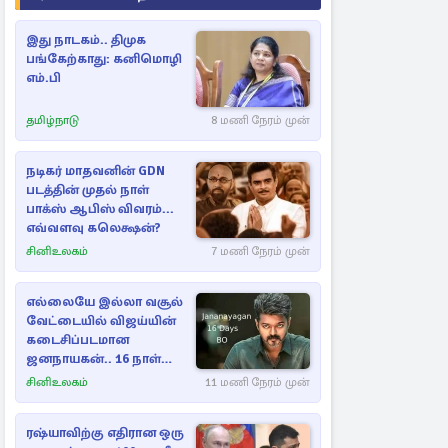
இது நாடகம்.. திமுக
பங்கேற்காது: கனிமொழி
எம்.பி
தமிழ்நாடு
8 மணி நேரம் முன்
நடிகர் மாதவனின் GDN
படத்தின் முதல் நாள்
பாக்ஸ் ஆபிஸ் விவரம்...
எவ்வளவு கலெக்ஷன்?
சினிஉலகம்
7 மணி நேரம் முன்
எல்லையே இல்லா வசூல்
வேட்டையில் விஜய்யின்
கடைசிப்படமான
ஜனநாயகன்.. 16 நாள்
பாக்ஸ் ஆபிஸ்
சினிஉலகம்
11 மணி நேரம் முன்
ரஷ்யாவிற்கு எதிரான ஒரு