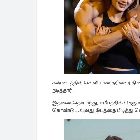
கன்னடத்தில் வெளியான த்ரில்லர் திர
நடித்தார்.
இதனை தொடர்ந்து, சமீபத்தில் தெலுங்
கொண்டு 5ஆவது இடத்தை பிடித்து க