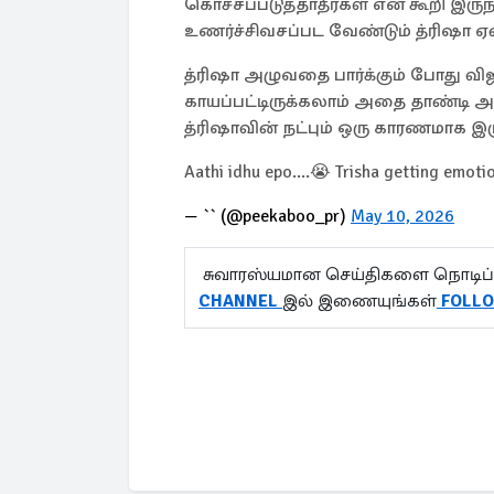
கொச்சப்படுத்தாதீர்கள் என கூறி இரு
உணர்ச்சிவசப்பட வேண்டும் த்ரிஷா ஏன
த்ரிஷா அழுவதை பார்க்கும் போது வ
காயப்பட்டிருக்கலாம் அதை தாண்டி அ
த்ரிஷாவின் நட்பும் ஒரு காரணமாக இ
Aathi idhu epo....😭 Trisha getting emoti
— `` (@peekaboo_pr)
May 10, 2026
சுவாரஸ்யமான செய்திகளை நொடிப்
CHANNEL
இல் இணையுங்கள்
FOLL