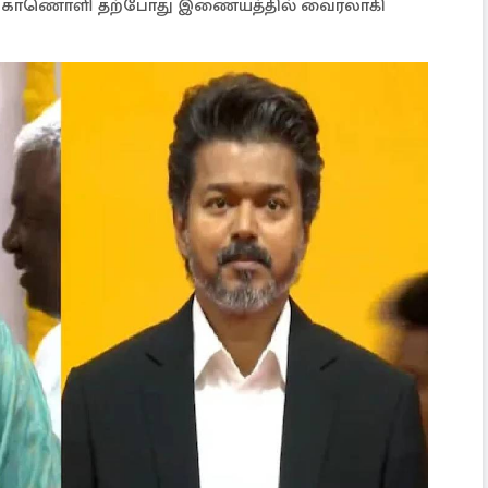
்ட காணொளி தற்போது இணையத்தில் வைரலாகி