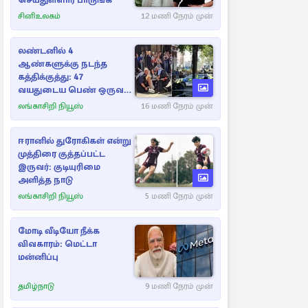
செய்துள்ளார் பாருங்க
சினிஉலகம்
12 மணி நேரம் முன்
லண்டனில் 4
ஆண்களுக்கு நடந்த
கத்திக்குத்து: 47
வயதுடைய பெண் ஒருவர்
கைது
லங்காசிறி நியூஸ்
16 மணி நேரம் முன்
ஈரானில் துரோகிகள் என்று
முத்திரை குத்தப்பட்ட
இருவர்: குடியுரிமை
அளித்த நாடு
லங்காசிறி நியூஸ்
5 மணி நேரம் முன்
மோடி வீடியோ நீக்க
விவகாரம்: மெட்டா
மன்னிப்பு
தமிழ்நாடு
9 மணி நேரம் முன்