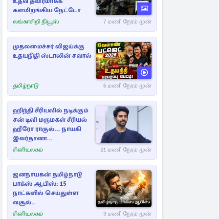
உதவ தீவிரமாகக்
களமிறங்கிய நேட்டோ
லங்காசிறி நியூஸ்
7 மணி நேரம் முன்
முதலமைச்சர் விஜய்க்கு
உதயநிதி ஸ்டாலின் சவால்
தமிழ்நாடு
6 மணி நேரம் முன்
ஹிந்தி சீரியலில் நடிக்கும்
சன் டிவி மருமகள் சீரியல்
ஹீரோ ராகுல்... நாயகி
இவர்தானா...
சினிஉலகம்
21 மணி நேரம் முன்
ஜனநாயகன் தமிழ்நாடு
பாக்ஸ் ஆபிஸ்: 15
நாட்களில் செய்துள்ள
வசூல்..
சினிஉலகம்
9 மணி நேரம் முன்