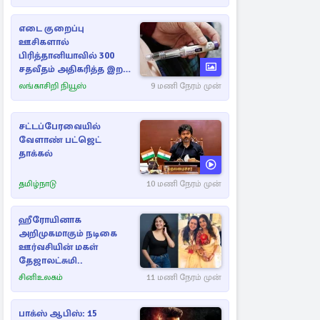
எடை குறைப்பு
ஊசிகளால்
பிரித்தானியாவில் 300
சதவீதம் அதிகரித்த இறப்பு
எண்ணிக்கை
லங்காசிறி நியூஸ்
9 மணி நேரம் முன்
சட்டப்பேரவையில்
வேளாண் பட்ஜெட்
தாக்கல்
தமிழ்நாடு
10 மணி நேரம் முன்
ஹீரோயினாக
அறிமுகமாகும் நடிகை
ஊர்வசியின் மகள்
தேஜாலட்சுமி..
சினிஉலகம்
11 மணி நேரம் முன்
பாக்ஸ் ஆபிஸ்: 15