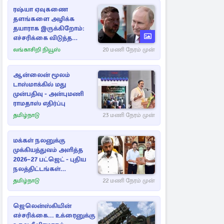
ரஷ்யா ஏவுகணை
தளங்களை அழிக்க
தயாராக இருக்கிறோம்:
எச்சரிக்கை விடுத்த
ஜெலென்ஸ்கி
லங்காசிறி நியூஸ்
20 மணி நேரம் முன்
ஆன்லைன் மூலம்
டாஸ்மாக்கில் மது
முன்பதிவு - அன்புமணி
ராமதாஸ் எதிர்ப்பு
தமிழ்நாடு
23 மணி நேரம் முன்
மக்கள் நலனுக்கு
முக்கியத்துவம் அளித்த
2026–27 பட்ஜெட் - புதிய
நலத்திட்டங்கள்
என்னென்ன?
தமிழ்நாடு
22 மணி நேரம் முன்
ஜெலென்ஸ்கியின்
எச்சரிக்கை... உக்ரைனுக்கு