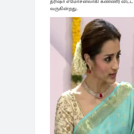
த்ரிஷா எமோசனலாகி கண்ணீர் விட
வருகின்றது.