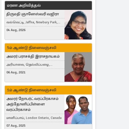
மரண அறிவித்தல்
திருமதி ஞானேஸ்வரி வஜிரா
வல்வெட்டி, Jaffna, Newbury Park,
United Kingdom
04 Aug, 2026
5ம் ஆண்டு நினைவஞ்சலி
அமரர் பராசக்தி இராசநாயகம்
அரியாலை, தெல்லிப்பழை,
Montreal, Canada
06 Aug, 2021
1ம் ஆண்டு நினைவஞ்சலி
அமரர் றோபர்ட் வரப்பிரகாசம்
அந்தோனிப்பிள்ளை
வரப்பிரகாசம்
மானிப்பாய், London Ontario, Canada
07 Aug, 2025