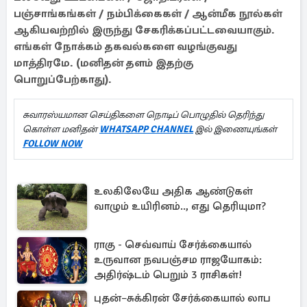
பஞ்சாங்கங்கள் / நம்பிக்கைகள் / ஆன்மீக நூல்கள்
ஆகியவற்றில் இருந்து சேகரிக்கப்பட்டவையாகும்.
எங்கள் நோக்கம் தகவல்களை வழங்குவது
மாத்திரமே. (மனிதன் தளம் இதற்கு
பொறுப்பேற்காது).
சுவாரஸ்யமான செய்திகளை நொடிப் பொழுதில் தெரிந்து
கொள்ள மனிதன்
WHATSAPP CHANNEL
இல் இணையுங்கள்
FOLLOW NOW
உலகிலேயே அதிக ஆண்டுகள்
வாழும் உயிரினம்.., எது தெரியுமா?
ராகு - செவ்வாய் சேர்க்கையால்
உருவான நவபஞ்சம ராஜயோகம்:
அதிர்ஷ்டம் பெறும் 3 ராசிகள்!
புதன்–சுக்கிரன் சேர்க்கையால் லாப