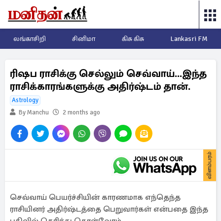
லங்காசிறி
சினிமா
கிசு கிசு
Lankasri FM
ரிஷப ராசிக்கு செல்லும் செவ்வாய்...இந்த
ராசிக்காரங்களுக்கு அதிர்ஷ்டம் தான்.
Astrology
By Manchu
2 months ago
விளம்பரம்
செவ்வாய் பெயர்ச்சியின் காரணமாக எந்தெந்த
ராசியினர் அதிர்ஷ்டத்தை பெறுவார்கள் என்பதை இந்த