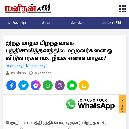
லங்காசிறி
சினிமா
கிசு கிசு
Lankasri FM
இந்த மாதம் பிறந்தவங்க
புத்திசாலித்தனத்தில் மற்றவர்களை ஓட
விடுவார்களாம்.. நீங்க என்ன மாதம்?
Astrology
Numerology
By Dhushi
a year ago
விளம்பரம்
ஜோதிட சாஸ்த்திரத்தின்படி, ஒருவர் பிறந்த ராசி,