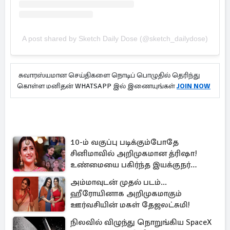
A post shared by Sketch Daily Dose (@sketch_dailydose)
சுவாரஸ்யமான செய்திகளை நொடிப் பொழுதில் தெரிந்து
கொள்ள மனிதன் WHATSAPP இல் இணையுங்கள்
JOIN NOW
10-ம் வகுப்பு படிக்கும்போதே
சினிமாவில் அறிமுகமான த்ரிஷா!
உண்மையை பகிர்ந்த இயக்குநர்
பிரவீன் காந்தி
அம்மாவுடன் முதல் படம்...
ஹீரோயினாக அறிமுகமாகும்
ஊர்வசியின் மகள் தேஜலட்சுமி!
நிலவில் விழுந்து நொறுங்கிய SpaceX