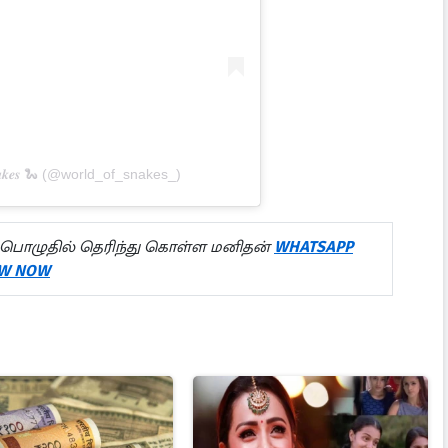
𝒏𝒂𝒌𝒆𝒔 🐍 (@world_of_snakes_)
பொழுதில் தெரிந்து கொள்ள மனிதன்
WHATSAPP
W NOW