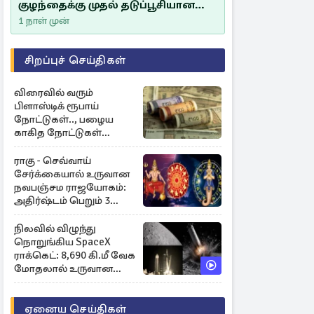
குழந்தைக்கு முதல் தடுப்பூசியான
சீம்பாலின் முக்கியத்துவம்!
1 நாள் முன்
சிறப்புச் செய்திகள்
விரைவில் வரும்
பிளாஸ்டிக் ரூபாய்
நோட்டுகள்.., பழைய
காகித நோட்டுகள்
செல்லுமா?
ராகு - செவ்வாய்
சேர்க்கையால் உருவான
நவபஞ்சம ராஜயோகம்:
அதிர்ஷ்டம் பெறும் 3
ராசிகள்!
நிலவில் விழுந்து
நொறுங்கிய SpaceX
ராக்கெட்: 8,690 கி.மீ வேக
மோதலால் உருவான
புதிய பள்ளம்!
ஏனைய செய்திகள்