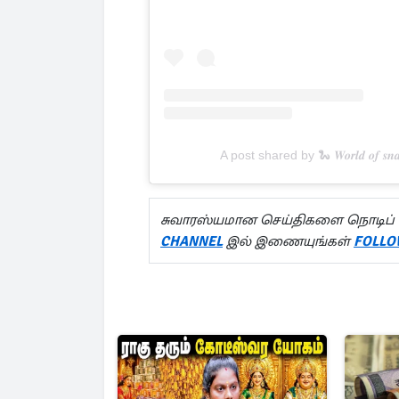
A post shared by 🐍 𝑾𝒐𝒓𝒍𝒅 𝒐𝒇 
சுவாரஸ்யமான செய்திகளை நொடிப் 
CHANNEL
இல் இணையுங்கள்
FOLLO