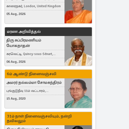
காரைநகர், London, United Kingdom
05 Aug, 2026
மரண அறிவித்தல்
திரு சுப்பிரமணியம்
யோகநாதன்
கரவெட்டி, Quincy-sous-Sénart,
France
06 Aug, 2026
6ம் ஆண்டு நினைவஞ்சலி
அமரர் நல்லம்மா சோமசுந்திரம்
புங்குடுதீவு 11ம் வட்டாரம்,
கொட்டாஞ்சேனை
15 Aug, 2020
31ம் நாள் நினைவஞ்சலியும், நன்றி
நவிலலும்