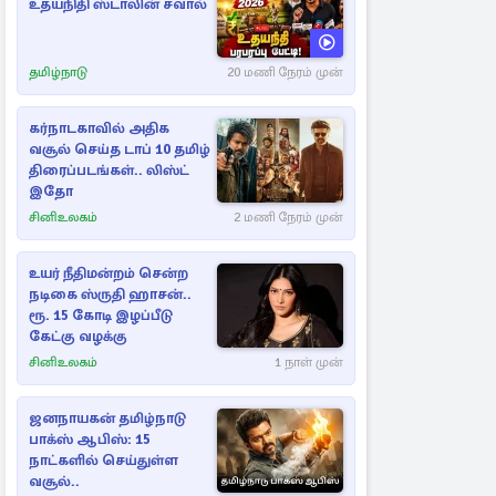
உதயநிதி ஸ்டாலின் சவால்
தமிழ்நாடு
20 மணி நேரம் முன்
கர்நாடகாவில் அதிக
வசூல் செய்த டாப் 10 தமிழ்
திரைப்படங்கள்.. லிஸ்ட்
இதோ
சினிஉலகம்
2 மணி நேரம் முன்
உயர் நீதிமன்றம் சென்ற
நடிகை ஸ்ருதி ஹாசன்..
ரூ. 15 கோடி இழப்பீடு
கேட்கு வழக்கு
சினிஉலகம்
1 நாள் முன்
ஜனநாயகன் தமிழ்நாடு
பாக்ஸ் ஆபிஸ்: 15
நாட்களில் செய்துள்ள
வசூல்..