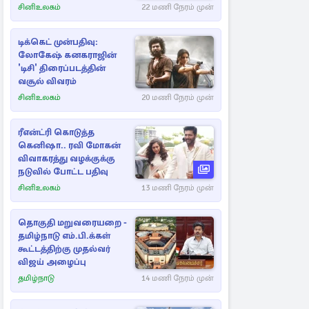
சினிஉலகம்
22 மணி நேரம் முன்
டிக்கெட் முன்பதிவு:
லோகேஷ் கனகராஜின்
'டிசி' திரைப்படத்தின்
வசூல் விவரம்
சினிஉலகம்
20 மணி நேரம் முன்
ரீஎன்ட்ரி கொடுத்த
கெனிஷா.. ரவி மோகன்
விவாகரத்து வழக்குக்கு
நடுவில் போட்ட பதிவு
சினிஉலகம்
13 மணி நேரம் முன்
தொகுதி மறுவரையறை -
தமிழ்நாடு எம்.பி.க்கள்
கூட்டத்திற்கு முதல்வர்
விஜய் அழைப்பு
தமிழ்நாடு
14 மணி நேரம் முன்