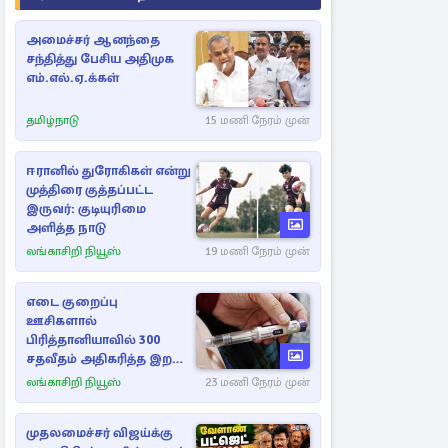
அமைச்சர் ஆனந்தை
சந்தித்து பேசிய அதிமுக
எம்.எல்.ஏ.க்கள்
தமிழ்நாடு
15 மணி நேரம் முன்
ஈரானில் துரோகிகள் என்று
முத்திரை குத்தப்பட்ட
இருவர்: குடியுரிமை
அளித்த நாடு
லங்காசிறி நியூஸ்
19 மணி நேரம் முன்
எடை குறைப்பு
ஊசிகளால்
பிரித்தானியாவில் 300
சதவீதம் அதிகரித்த இறப்பு
எண்ணிக்கை
லங்காசிறி நியூஸ்
23 மணி நேரம் முன்
முதலமைச்சர் விஜய்க்கு