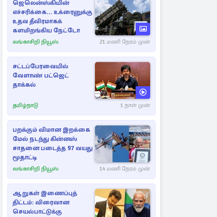
ஜெலென்ஸ்கியின்
எச்சரிக்கை... உக்ரைனுக்கு
உதவ தீவிரமாகக்
களமிறங்கிய நேட்டோ
லங்காசிறி நியூஸ்
21 மணி நேரம் முன்
சட்டப்பேரவையில்
வேளாண் பட்ஜெட்
தாக்கல்
தமிழ்நாடு
1 நாள் முன்
பறக்கும் விமான இறக்கை
மேல் நடந்து கின்னஸ்
சாதனை படைத்த 97 வயது
மூதாட்டி
லங்காசிறி நியூஸ்
14 மணி நேரம் முன்
ஆறுகள் இணைப்புத்
திட்டம்: விரைவான
செயல்பாட்டுக்கு