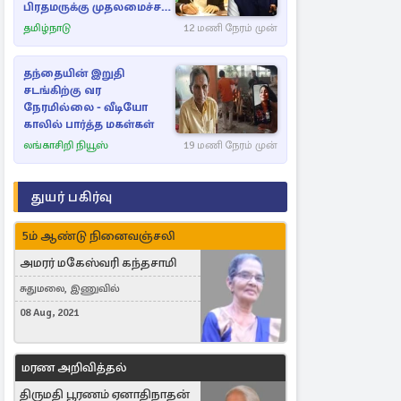
பிரதமருக்கு முதலமைச்சர்
கடிதம்
தமிழ்நாடு
12 மணி நேரம் முன்
தந்தையின் இறுதி
சடங்கிற்கு வர
நேரமில்லை - வீடியோ
காலில் பார்த்த மகள்கள்
லங்காசிறி நியூஸ்
19 மணி நேரம் முன்
துயர் பகிர்வு
5ம் ஆண்டு நினைவஞ்சலி
அமரர் மகேஸ்வரி கந்தசாமி
சுதுமலை, இணுவில்
08 Aug, 2021
மரண அறிவித்தல்
திருமதி பூரணம் ஏனாதிநாதன்