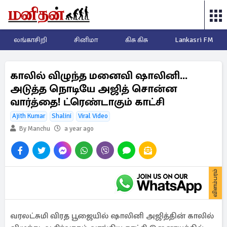
லங்காசிறி
சினிமா
கிசு கிசு
Lankasri FM
காலில் விழுந்த மனைவி ஷாலினி...
அடுத்த நொடியே அஜித் சொன்ன
வார்த்தை! ட்ரெண்டாகும் காட்சி
Ajith Kumar
Shalini
Viral Video
By Manchu
a year ago
விளம்பரம்
வரலட்சுமி விரத பூஜையில் ஷாலினி அஜித்தின் காலில்