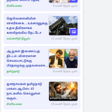
நடுவில் போட்ட பதிவு
சினிஉலகம்
9 மணி நேரம் முன்
ஜெலென்ஸ்கியின்
எச்சரிக்கை... உக்ரைனுக்கு
உதவ தீவிரமாகக்
களமிறங்கிய நேட்டோ
லங்காசிறி நியூஸ்
17 மணி நேரம் முன்
ஆறுகள் இணைப்புத்
திட்டம்: விரைவான
செயல்பாட்டுக்கு
பிரதமருக்கு முதலமைச்சர்
கடிதம்
தமிழ்நாடு
9 மணி நேரம் முன்
ஜனநாயகன் தமிழ்நாடு
பாக்ஸ் ஆபிஸ்: 15
நாட்களில் செய்துள்ள
வசூல்..
சினிஉலகம்
19 மணி நேரம் முன்