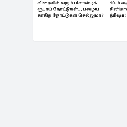
விரைவில் வரும் பிளாஸ்டிக்
10-ம் வ
ரூபாய் நோட்டுகள்.., பழைய
சினிமா
காகித நோட்டுகள் செல்லுமா?
த்ரிஷா
இயக்குந