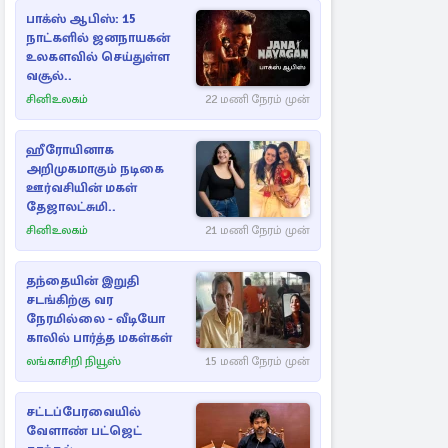
பாக்ஸ் ஆபிஸ்: 15
நாட்களில் ஜனநாயகன்
உலகளவில் செய்துள்ள
வசூல்..
சினிஉலகம்
22 மணி நேரம் முன்
ஹீரோயினாக
அறிமுகமாகும் நடிகை
ஊர்வசியின் மகள்
தேஜாலட்சுமி..
சினிஉலகம்
21 மணி நேரம் முன்
தந்தையின் இறுதி
சடங்கிற்கு வர
நேரமில்லை - வீடியோ
காலில் பார்த்த மகள்கள்
லங்காசிறி நியூஸ்
15 மணி நேரம் முன்
சட்டப்பேரவையில்
வேளாண் பட்ஜெட்