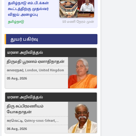
தமிழ்நாடு எம்.பி.க்கள்
கூட்டத்திற்கு முதல்வர்
விஜய் அழைப்பு
தமிழ்நாடு
10 மணி நேரம் முன்
துயர் பகிர்வு
மரண அறிவித்தல்
திருமதி பூரணம் ஏனாதிநாதன்
காரைநகர், London, United Kingdom
05 Aug, 2026
மரண அறிவித்தல்
திரு சுப்பிரமணியம்
யோகநாதன்
கரவெட்டி, Quincy-sous-Sénart,
France
06 Aug, 2026