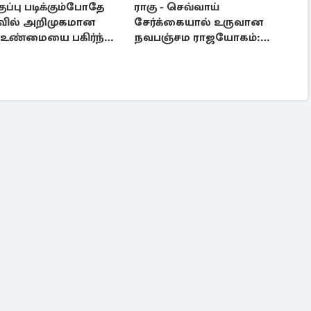
குப்பு படிக்கும்போதே
ராகு - செவ்வாய்
வில் அறிமுகமான
சேர்க்கையால் உருவான
! உண்மையை பகிர்ந்த
நவபஞ்சம ராஜயோகம்:
ர் பிரவீன் காந்தி
அதிர்ஷ்டம் பெறும் 3 ராசிகள்!