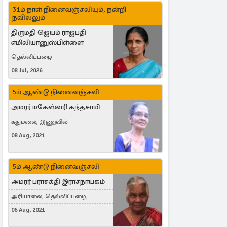
31ம் நாள் நினைவஞ்சலியும், நன்றி
நவிலலும்
திருமதி ஜெயம் ராஜபதி
எமிலியானுஸ்பிள்ளை
தெல்லிப்பழை
08 Jul, 2026
5ம் ஆண்டு நினைவஞ்சலி
அமரர் மகேஸ்வரி கந்தசாமி
சுதுமலை, இணுவில்
08 Aug, 2021
5ம் ஆண்டு நினைவஞ்சலி
அமரர் பராசக்தி இராசநாயகம்
அரியாலை, தெல்லிப்பழை,
Montreal, Canada
06 Aug, 2021