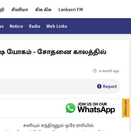
றி
சினிமா
கிசு கிசு
Lankasri FM
ws
Notice
Radio
Web Links
ிஷ யோகம் - சோதனை காலத்தில்
a month ago
Report
விளம்பரம்
சனியும் சந்திரனும் ஒரே ராசியில்