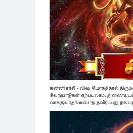
கன்னி ராசி -
விஷ யோகத்தால் திருமண 
வேறுபாடுகள் ஏற்படலாம். துணையுட
வாக்குவாதங்களைத் தவிர்ப்பது நல்லத