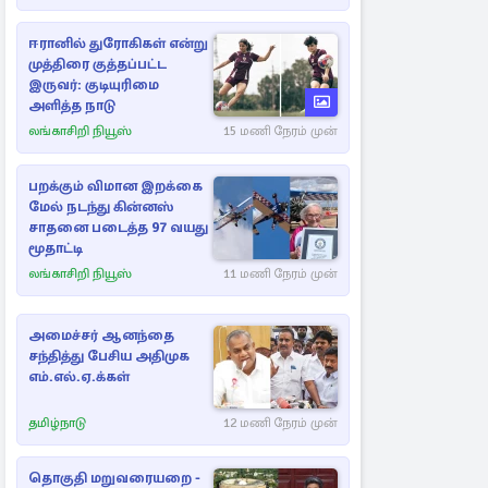
ஈரானில் துரோகிகள் என்று
முத்திரை குத்தப்பட்ட
இருவர்: குடியுரிமை
அளித்த நாடு
லங்காசிறி நியூஸ்
15 மணி நேரம் முன்
பறக்கும் விமான இறக்கை
மேல் நடந்து கின்னஸ்
சாதனை படைத்த 97 வயது
மூதாட்டி
லங்காசிறி நியூஸ்
11 மணி நேரம் முன்
அமைச்சர் ஆனந்தை
சந்தித்து பேசிய அதிமுக
எம்.எல்.ஏ.க்கள்
தமிழ்நாடு
12 மணி நேரம் முன்
தொகுதி மறுவரையறை -