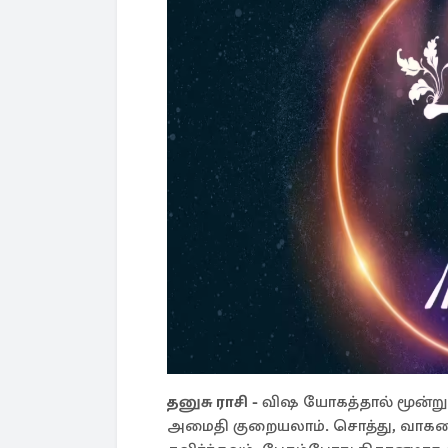
தனுசு ராசி
-
விஷ யோகத்தால் மூன்று ந
அமைதி குறையலாம். சொத்து, வாகன