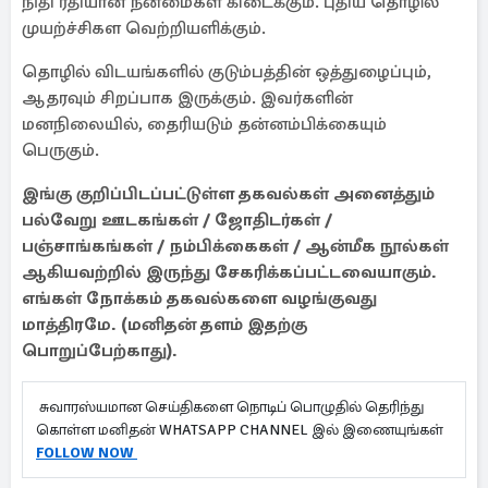
நிதி ரீதியான நன்மைகள் கிடைக்கும். புதிய தொழில்
முயற்ச்சிகள வெற்றியளிக்கும்.
தொழில் விடயங்களில் குடும்பத்தின் ஒத்துழைப்பும்,
ஆதரவும் சிறப்பாக இருக்கும். இவர்களின்
மனநிலையில், தைரியடும் தன்னம்பிக்கையும்
பெருகும்.
இங்கு குறிப்பிடப்பட்டுள்ள தகவல்கள் அனைத்தும்
பல்வேறு ஊடகங்கள் / ஜோதிடர்கள் /
பஞ்சாங்கங்கள் / நம்பிக்கைகள் / ஆன்மீக நூல்கள்
ஆகியவற்றில் இருந்து சேகரிக்கப்பட்டவையாகும்.
எங்கள் நோக்கம் தகவல்களை வழங்குவது
மாத்திரமே. (மனிதன் தளம் இதற்கு
பொறுப்பேற்காது).
சுவாரஸ்யமான செய்திகளை நொடிப் பொழுதில் தெரிந்து
கொள்ள மனிதன் WHATSAPP CHANNEL இல் இணையுங்கள்
FOLLOW NOW