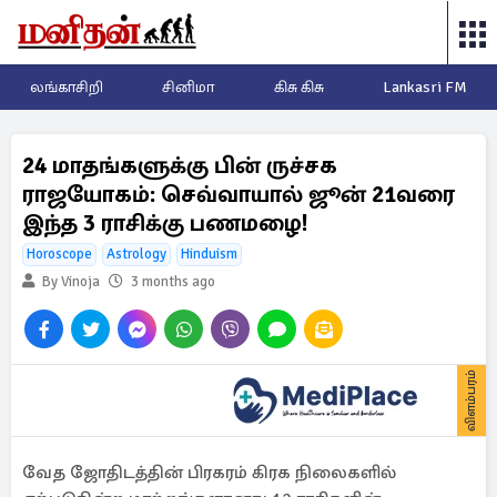
லங்காசிறி
சினிமா
கிசு கிசு
Lankasri FM
24 மாதங்களுக்கு பின் ருச்சக
ராஜயோகம்: செவ்வாயால் ஜூன் 21வரை
இந்த 3 ராசிக்கு பணமழை!
Horoscope
Astrology
Hinduism
By Vinoja
3 months ago
விளம்பரம்
வேத ஜோதிடத்தின் பிரகரம் கிரக நிலைகளில்