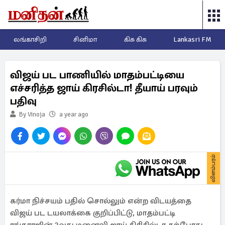
லங்காசிறி
சினிமா
கிசு கிசு
Lankasri FM
விஜய் பட பாணியில் மாதம்பட்டியை
எச்சரித்த ஜாய் கிரசில்டா! தீயாய் பரவும்
பதிவு
By Vinoja
a year ago
விளம்பரம்
கர்மா நிச்சயம் பதில் சொல்லும் என்ற விடயத்தை
விஜய் பட டயலாக்கை குறிப்பிட்டு, மாதம்பட்டி