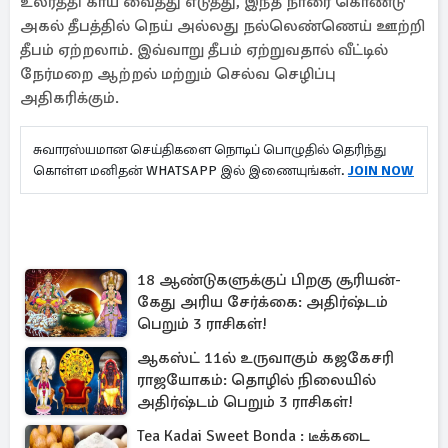
உலர்த்தி காய வைத்து எடுத்து, இந்த நாரை கொண்டு
அகல் தீபத்தில் நெய் அல்லது நல்லெண்ணெய் ஊற்றி
தீபம் ஏற்றலாம். இவ்வாறு தீபம் ஏற்றுவதால் வீட்டில்
நேர்மறை ஆற்றல் மற்றும் செல்வ செழிப்பு
அதிகரிக்கும்.
சுவாரஸ்யமான செய்திகளை நொடிப் பொழுதில் தெரிந்து
கொள்ள மனிதன் WHATSAPP இல் இணையுங்கள்.
JOIN NOW
18 ஆண்டுகளுக்குப் பிறகு சூரியன்-
கேது அரிய சேர்க்கை: அதிர்ஷ்டம்
பெறும் 3 ராசிகள்!
ஆகஸ்ட் 11ல் உருவாகும் கஜகேசரி
ராஜயோகம்: தொழில் நிலையில்
அதிர்ஷ்டம் பெறும் 3 ராசிகள்!
Tea Kadai Sweet Bonda : டீக்கடை