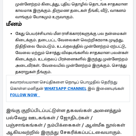
முன்னேற்றம் கிடைத்து, புதிய தொழில் தொடங்க சாதகமான
காலமாக இருக்கும். திருமண தடைகள் நீங்கி, வீடு, வாகனம்
வாங்கும் யோகமும் உருவாகும்.
மீனம்
கேது பெயர்ச்சியால் மீன ராசிக்காரர்களுக்கு பல நன்மைகள்
கிடைக்கும். தடைபட்ட வேலைகள் வெற்றிகரமாக முடிந்து,
நிதிநிலை மேம்படும். உடல்நலத்தில் முன்னேற்றம் ஏற்பட்டு,
வேலை மற்றும் சொத்து விஷயங்களில் சாதகமான பலன்கள்
கிடைக்கும். உடல்நலப் பிரச்னைகளில் இருந்து முன்னேற்றம்
அடைவீர்கள். வேலையில் முன்னேற்றம் இருக்கும். சொத்து
தகராறுகள் நீங்கும்.
சுவாரஸ்யமான செய்திகளை நொடிப் பொழுதில் தெரிந்து
கொள்ள மனிதன்
WHATSAPP CHANNEL
இல் இணையுங்கள்
FOLLOW NOW
இங்கு குறிப்பிடப்பட்டுள்ள தகவல்கள் அனைத்தும்
பல்வேறு ஊடகங்கள் / ஜோதிடர்கள் /
பஞ்சாங்கங்கள் / நம்பிக்கைகள் / ஆன்மீக நூல்கள்
ஆகியவற்றில் இருந்து சேகரிக்கப்பட்டவையாகும்.