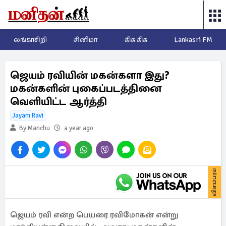
லங்காசிறி
சினிமா
கிசு கிசு
Lankasri FM
ஜெயம் ரவியின் மகன்களா இது?
மகன்களின் புகைப்படத்தினை
வெளியிட்ட ஆர்த்தி
Jayam Ravi
By Manchu
a year ago
விளம்பரம்
ஜெயம் ரவி என்ற பெயரை ரவிமோகன் என்று