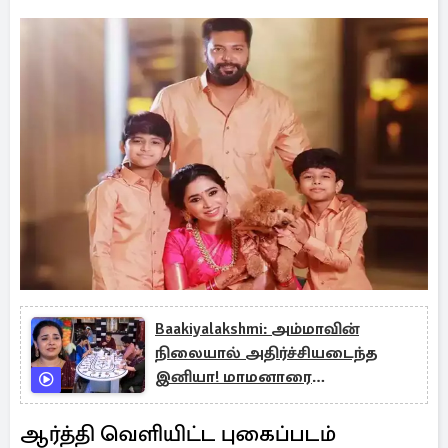
Baakiyalakshmi: அம்மாவின்
நிலையால் அதிர்ச்சியடைந்த
இனியா! மாமனாரை
வறுத்தெடுத்த சம்பவம்
ஆர்த்தி வெளியிட்ட புகைப்படம்