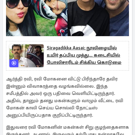
Siragadikka Aasai: நூலிழையில்
உயிர் தப்பிய முத்து... கடைசியில்
போலிசாரிடம் சிக்கிய கொடுமை
ஆர்த்தி ரவி, ரவி மோகனை விட்டு பிரிந்தாரே தவிர
இன்னும் விவாகரத்தை வழங்கவில்லை. இந்த
சமீபத்தில் அவர் ஒரு பதிவை வெளியிட்டிருந்தார்.
அதில், தானும் தனது மகன்களும் வாழும் வீட்டை ரவி
மோகன் காலி செய்ய சொல்லி நோட்டீஸ்
அனுப்பியிருப்பதாக குறிப்பிட்டிருந்தார்.
இதுவரை ரவி மோகனின் மகன்கள் சிறு குழந்தைகளாக
இருந்தனர். ஆனால், இருவரும் தற்போது நன்றாகவே