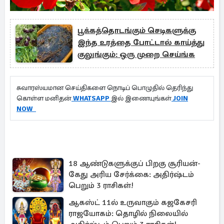
பூக்கத்தொடங்கும் செடிகளுக்கு
இந்த உரத்தை போட்டால் காய்த்து
குலுங்கும்: ஒரு முறை செய்ங்க
சுவாரஸ்யமான செய்திகளை நொடிப் பொழுதில் தெரிந்து
கொள்ள மனிதன்
WHATSAPP
இல் இணையுங்கள்
JOIN
NOW
18 ஆண்டுகளுக்குப் பிறகு சூரியன்-
கேது அரிய சேர்க்கை: அதிர்ஷ்டம்
பெறும் 3 ராசிகள்!
ஆகஸ்ட் 11ல் உருவாகும் கஜகேசரி
ராஜயோகம்: தொழில் நிலையில்