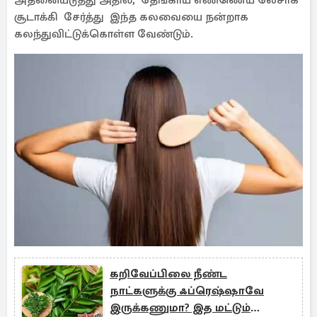
அதனையடுத்து அதில், ​​தேங்காய் எண்ணெய் லேசாக
சூடாக்கி சேர்த்து இந்த கலவையை நன்றாக
கலந்துவிட்டுக்கொள்ள வேண்டும்.
கறிவேப்பிலை நீண்ட
நாட்களுக்கு ஃப்ரெஷ்ஷாவே
இருக்கணுமா? இத மட்டும்