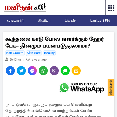
லங்காசிறி
சினிமா
கிசு கிசு
Lankasri FM
கூந்தலை காடு போல வளர்க்கும் ஹேர்
பேக்- தினமும் பயன்படுத்தலாமா?
Hair Growth
Skin Care
Beauty
By Dhushi
a year ago
விளம்பரம்
நாம் ஒவ்வொருவரும் நம்முடைய வெளிப்புற
தோற்றத்தில் என்னென்ன மாற்றங்கள் செய்ய