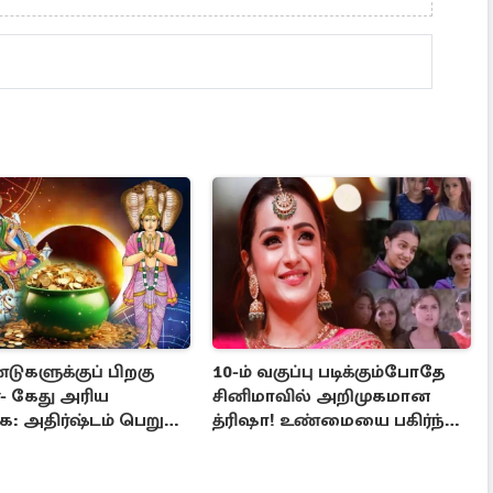
ுகளுக்குப் பிறகு
10-ம் வகுப்பு படிக்கும்போதே
்- கேது அரிய
சினிமாவில் அறிமுகமான
ை: அதிர்ஷ்டம் பெறும்
த்ரிஷா! உண்மையை பகிர்ந்த
ள்!
இயக்குநர் பிரவீன் காந்தி