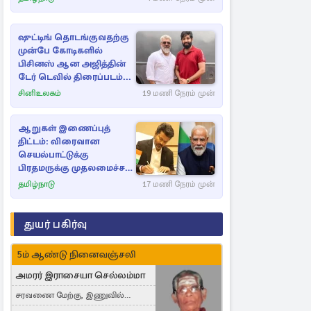
ஷுட்டிங் தொடங்குவதற்கு
முன்பே கோடிகளில்
பிசினஸ் ஆன அஜித்தின்
டேர் டெவில் திரைப்படம்...
சினிஉலகம்
19 மணி நேரம் முன்
ஆறுகள் இணைப்புத்
திட்டம்: விரைவான
செயல்பாட்டுக்கு
பிரதமருக்கு முதலமைச்சர்
கடிதம்
தமிழ்நாடு
17 மணி நேரம் முன்
துயர் பகிர்வு
5ம் ஆண்டு நினைவஞ்சலி
அமரர் இராசையா செல்லம்மா
சரவணை மேற்கு, இணுவில்
கிழக்கு