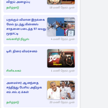
விஜய் அழைப்பு
தமிழ்நாடு
18 மணி நேரம் முன்
பறக்கும் விமான இறக்கை
மேல் நடந்து கின்னஸ்
சாதனை படைத்த 97 வயது
மூதாட்டி
லங்காசிறி நியூஸ்
4 மணி நேரம் முன்
டிசி: திரை விமர்சனம்
சினிஉலகம்
1 மணி நேரம் முன்
அமைச்சர் ஆனந்தை
சந்தித்து பேசிய அதிமுக
எம்.எல்.ஏ.க்கள்
தமிழ்நாடு
20 மணி நேரம் முன்