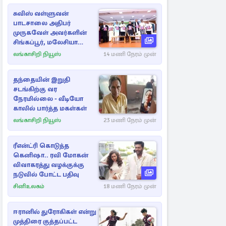
சுவிஸ் வள்ளுவன்
பாடசாலை அதிபர்
முருகவேள் அவர்களின்
சிங்கப்பூர், மலேசியா
மற்றும் தமிழ்நாடு பயண
லங்காசிறி நியூஸ்
14 மணி நேரம் முன்
அனுபவ தொகுப்பு
தந்தையின் இறுதி
சடங்கிற்கு வர
நேரமில்லை - வீடியோ
காலில் பார்த்த மகள்கள்
லங்காசிறி நியூஸ்
23 மணி நேரம் முன்
ரீஎன்ட்ரி கொடுத்த
கெனிஷா.. ரவி மோகன்
விவாகரத்து வழக்குக்கு
நடுவில் போட்ட பதிவு
சினிஉலகம்
18 மணி நேரம் முன்
ஈரானில் துரோகிகள் என்று
முத்திரை குத்தப்பட்ட