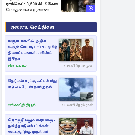
ராக்கெட்: 8,690 கி.மீ வேக
மோதலால் உருவான
புதிய பள்ளம்!
ஏனைய செய்திகள்
கர்நாடகாவில் அதிக
வசூல் செய்த டாப் 10 தமிழ்
திரைப்படங்கள்.. லிஸ்ட்
இதோ
சினிஉலகம்
7 மணி நேரம் முன்
ஜேர்மன் சரக்கு கப்பல் மீது
ரஷ்ய ட்ரோன் தாக்குதல்
லங்காசிறி நியூஸ்
14 மணி நேரம் முன்
தொகுதி மறுவரையறை -
தமிழ்நாடு எம்.பி.க்கள்
கூட்டத்திற்கு முதல்வர்