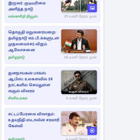
இருவர்: குடியுரிமை
அளித்த நாடு
லங்காசிறி நியூஸ்
23 மணி நேரம் முன்
தொகுதி மறுவரையறை:
தமிழ்நாடு எம்.பி.க்களுடன்
முதலமைச்சர் விஜய்
ஆலோசனை
தமிழ்நாடு
18 மணி நேரம் முன்
ஜனநாயகன் பாக்ஸ்
ஆபிஸ்: உலகளவில் 16
நாட்களில் செய்துள்ள
வசூல் விவரம்
சினிஉலகம்
6 மணி நேரம் முன்
சட்டப்பேரவை விவாதம்:
உதயநிதி ஸ்டாலின் சரமாரி
கேள்வி
தமிழ்நாடு
4 மணி நேரம் முன்