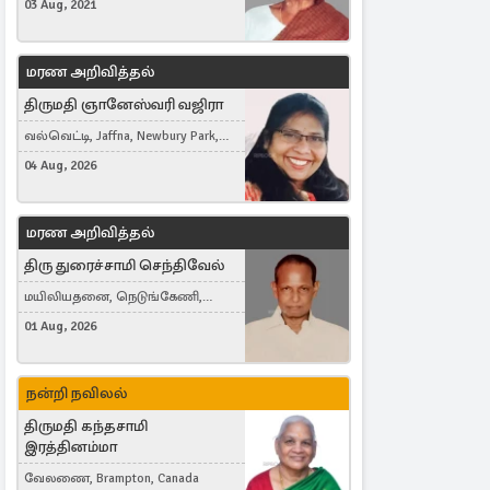
03 Aug, 2021
மரண அறிவித்தல்
திருமதி ஞானேஸ்வரி வஜிரா
வல்வெட்டி, Jaffna, Newbury Park,
United Kingdom
04 Aug, 2026
மரண அறிவித்தல்
திரு துரைச்சாமி செந்திவேல்
மயிலியதனை, நெடுங்கேணி,
கம்பர்மலை
01 Aug, 2026
நன்றி நவிலல்
திருமதி கந்தசாமி
இரத்தினம்மா
வேலணை, Brampton, Canada