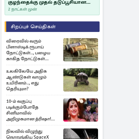
குழந்தைக்கு முதல் தடுப்பூசியான
சீம்பாலின் முக்கியத்துவம்!
2 நாட்கள் முன்
சிறப்புச் செய்திகள்
விரைவில் வரும்
பிளாஸ்டிக் ரூபாய்
நோட்டுகள்.., பழைய
காகித நோட்டுகள்
செல்லுமா?
உலகிலேயே அதிக
ஆண்டுகள் வாழும்
உயிரினம்.., எது
தெரியுமா?
10-ம் வகுப்பு
படிக்கும்போதே
சினிமாவில்
அறிமுகமான த்ரிஷா!
உண்மையை பகிர்ந்த
இயக்குநர் பிரவீன் காந்தி
நிலவில் விழுந்து
நொறுங்கிய SpaceX