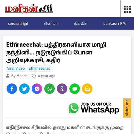
லங்காசிறி
சினிமா
கிசு கிசு
Lankasri FM
Ethirneechal: பத்திரகாளியாக மாறி
நந்தினி... நடுநடுங்கிப் போன
அறிவுக்கரசி, கதிர்
Viral Video
Ethirneechal
By Manchu
a year ago
விளம்பரம்
எதிர்நீச்சல் சீரியலில் தனது மகளின் சடங்குக்கு முறை