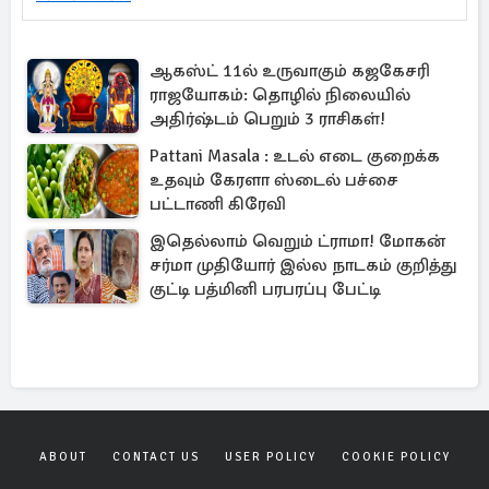
ஆகஸ்ட் 11ல் உருவாகும் கஜகேசரி
ராஜயோகம்: தொழில் நிலையில்
அதிர்ஷ்டம் பெறும் 3 ராசிகள்!
Pattani Masala : உடல் எடை குறைக்க
உதவும் கேரளா ஸ்டைல் பச்சை
பட்டாணி கிரேவி
இதெல்லாம் வெறும் ட்ராமா! மோகன்
சர்மா முதியோர் இல்ல நாடகம் குறித்து
குட்டி பத்மினி பரபரப்பு பேட்டி
ABOUT
CONTACT US
USER POLICY
COOKIE POLICY