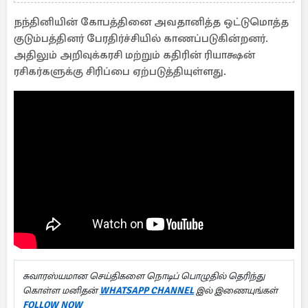
நந்தினியின் கோபத்தினை அவதானித்த ஒட்டுமொத்த
குடும்பத்தினர் பேரதிர்ச்சியில் காணப்படுகின்றனர்.
அதிலும் அறிவுக்கரசி மற்றும் கதிரின் ரியாக்ஷன்
ரசிகர்களுக்கு சிரிப்பை ஏற்படுத்தியுள்ளது.
சுவாரஸ்யமான செய்திகளை நொடிப் பொழுதில் தெரிந்து
கொள்ள மனிதன்
WHATSAPP CHANNEL
இல் இணையுங்கள்
FOLLOW NOW