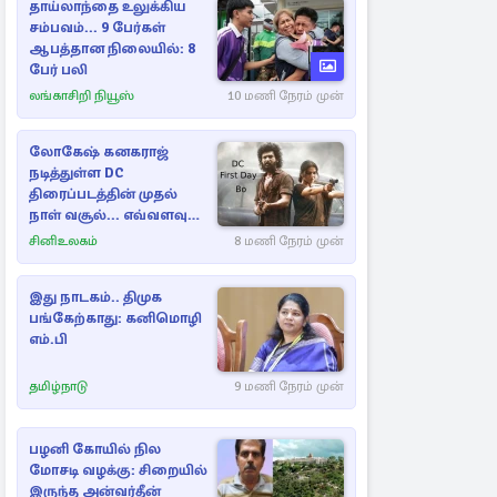
தாய்லாந்தை உலுக்கிய
சம்பவம்... 9 பேர்கள்
ஆபத்தான நிலையில்: 8
பேர் பலி
லங்காசிறி நியூஸ்
10 மணி நேரம் முன்
லோகேஷ் கனகராஜ்
நடித்துள்ள DC
திரைப்படத்தின் முதல்
நாள் வசூல்... எவ்வளவு
தெரியுமா?
சினிஉலகம்
8 மணி நேரம் முன்
இது நாடகம்.. திமுக
பங்கேற்காது: கனிமொழி
எம்.பி
தமிழ்நாடு
9 மணி நேரம் முன்
பழனி கோயில் நில
மோசடி வழக்கு: சிறையில்
இருந்த அன்வர்தீன்