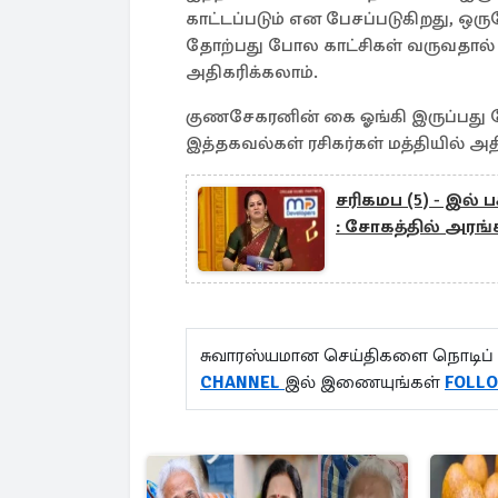
காட்டப்படும் என பேசப்படுகிறது, ஒ
தோற்பது போல காட்சிகள் வருவதால் எத
அதிகரிக்கலாம்.
குணசேகரனின் கை ஓங்கி இருப்பது ப
இத்தகவல்கள் ரசிகர்கள் மத்தியில் அத
சரிகமப (5) - இல் 
: சோகத்தில் அரங்
சுவாரஸ்யமான செய்திகளை நொடிப் 
CHANNEL
இல் இணையுங்கள்
FOLL