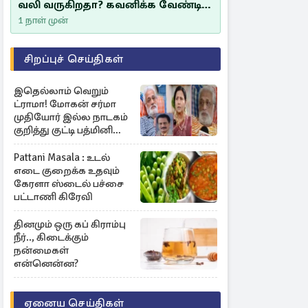
வலி வருகிறதா? கவனிக்க வேண்டிய
எச்சரிக்கை அறிகுறிகள்
1 நாள் முன்
சிறப்புச் செய்திகள்
இதெல்லாம் வெறும்
ட்ராமா! மோகன் சர்மா
முதியோர் இல்ல நாடகம்
குறித்து குட்டி பத்மினி
பரபரப்பு பேட்டி
Pattani Masala : உடல்
எடை குறைக்க உதவும்
கேரளா ஸ்டைல் பச்சை
பட்டாணி கிரேவி
தினமும் ஒரு கப் கிராம்பு
நீர்.., கிடைக்கும்
நன்மைகள்
என்னென்ன?
ஏனைய செய்திகள்