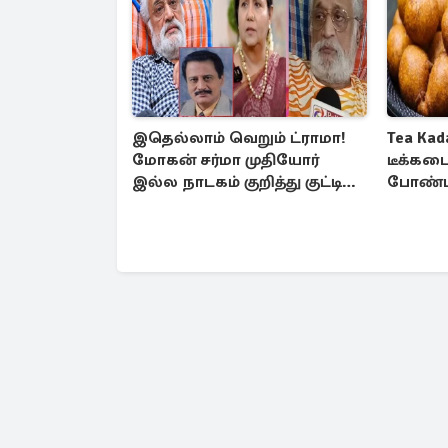
இதெல்லாம் வெறும் ட்ராமா!
Tea Kad
மோகன் சர்மா முதியோர்
டீக்கட
இல்ல நாடகம் குறித்து குட்டி
போண்டா
பத்மினி பரபரப்பு பேட்டி
செய்வது