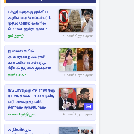
பக்தர்களுக்கு முக்கிய
அறிவிப்பு: செப்டம்பர் 1
முதல் கோயில்களில்
மொபைலுக்கு தடை!
தமிழ்நாடு
1 மணி நேரம் முன்
இலங்கையில்
அரைகுறை கவர்ச்சி
உடையில் வலம்வந்த
சீரியல் நடிகை தர்ஷனா...
அவரே வெளியிட்ட
சினிஉலகம்
3 மணி நேரம் முன்
வீடியோ
ரஷ்யாவிற்கு எதிரான ஒரு
நடவடிக்கை... 100 சதவீத
வரி அச்சுறுத்தலில்
சீனாவும் இந்தியாவும்
லங்காசிறி நியூஸ்
6 மணி நேரம் முன்
அதிகரிக்கும்