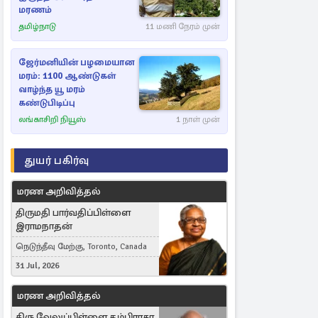
மரணம்
தமிழ்நாடு
11 மணி நேரம் முன்
ஜேர்மனியின் பழமையான
மரம்: 1100 ஆண்டுகள்
வாழ்ந்த யூ மரம்
கண்டுபிடிப்பு
லங்காசிறி நியூஸ்
1 நாள் முன்
துயர் பகிர்வு
மரண அறிவித்தல்
திருமதி பார்வதிப்பிள்ளை
இராமநாதன்
நெடுந்தீவு மேற்கு, Toronto, Canada
31 Jul, 2026
மரண அறிவித்தல்
திரு வேலுப்பிள்ளை தம்பிராசா