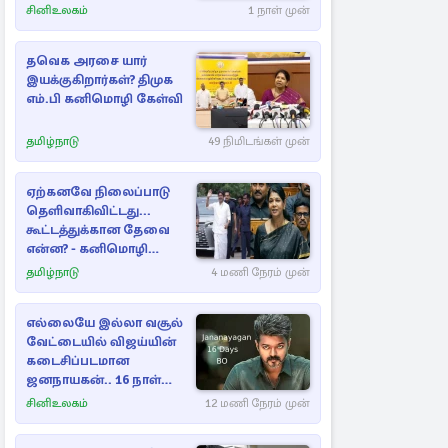
சினிஉலகம்
1 நாள் முன்
தவெக அரசை யார்
இயக்குகிறார்கள்? திமுக
எம்.பி கனிமொழி கேள்வி
தமிழ்நாடு
49 நிமிடங்கள் முன்
ஏற்கனவே நிலைப்பாடு
தெளிவாகிவிட்டது...
கூட்டத்துக்கான தேவை
என்ன? - கனிமொழி
விமர்சனம்
தமிழ்நாடு
4 மணி நேரம் முன்
எல்லையே இல்லா வசூல்
வேட்டையில் விஜய்யின்
கடைசிப்படமான
ஜனநாயகன்.. 16 நாள்
பாக்ஸ் ஆபிஸ்
சினிஉலகம்
12 மணி நேரம் முன்