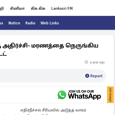
றி
சினிமா
கிசு கிசு
Lankasri FM
ws
Notice
Radio
Web Links
்கு அதிர்ச்சி- மரணத்தை நெருங்கிய
ேட்
a year ago
Report
விளம்பரம்
எதிர்நீச்சல் சீரியலில் அடுத்த வாரம்