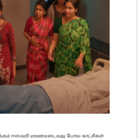
்கும் ஈஸ்வரி மரணமடைவது போல காட்சிகள்