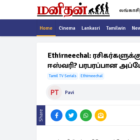
லங்காசி
Home
Cinema
Lankasri
Tamilwin
Ne
Ethirneechal: ரசிகர்களுக
ஈஸ்வரி? பரபரப்பான அப்ட
Tamil TV Serials
Ethirneechal
Pavi
Share