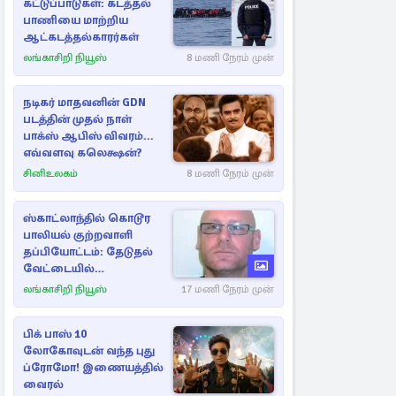
கட்டுப்பாடுகள்: கடத்தல்
பாணியை மாற்றிய
ஆட்கடத்தல்காரர்கள்
லங்காசிறி நியூஸ்
8 மணி நேரம் முன்
நடிகர் மாதவனின் GDN
படத்தின் முதல் நாள்
பாக்ஸ் ஆபிஸ் விவரம்...
எவ்வளவு கலெக்ஷன்?
சினிஉலகம்
8 மணி நேரம் முன்
ஸ்காட்லாந்தில் கொடூர
பாலியல் குற்றவாளி
தப்பியோட்டம்: தேடுதல்
வேட்டையில்
காவல்துறையினர்
லங்காசிறி நியூஸ்
17 மணி நேரம் முன்
பிக் பாஸ் 10
லோகோவுடன் வந்த புது
ப்ரோமோ! இணையத்தில்
வைரல்