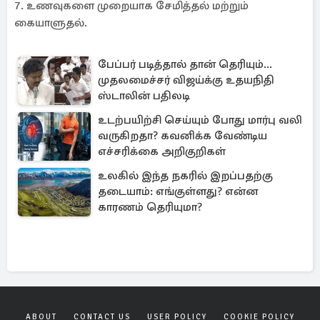
7. உணவுகளை முறையாக சேமித்தல் மற்றும்
கையாளுதல்.
பேப்பர் படித்தால் தான் தெரியும்...
முதலமைச்சர் விஜய்க்கு உதயநிதி
ஸ்டாலின் பதிலடி
உடற்பயிற்சி செய்யும் போது மார்பு வலி
வருகிறதா? கவனிக்க வேண்டிய
எச்சரிக்கை அறிகுறிகள்
உலகில் இந்த நகரில் இறப்பதற்கு
தடையாம்: எங்குள்ளது? என்ன
காரணம் தெரியுமா?
ABOUT
CONTACT US
USER POLICY
COOKIE POLICY