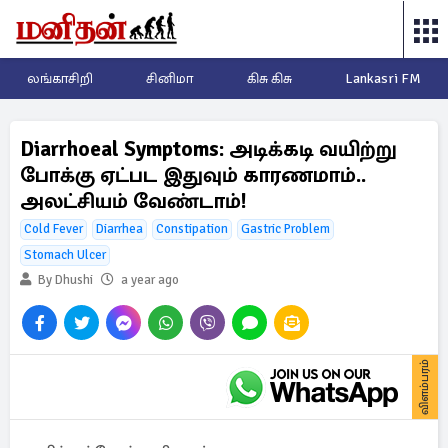
லங்காசிறி
சினிமா
கிசு கிசு
Lankasri FM
Diarrhoeal Symptoms: அடிக்கடி வயிற்று
போக்கு ஏட்பட இதுவும் காரணமாம்..
அலட்சியம் வேண்டாம்!
Cold Fever
Diarrhea
Constipation
Gastric Problem
Stomach Ulcer
By Dhushi
a year ago
விளம்பரம்