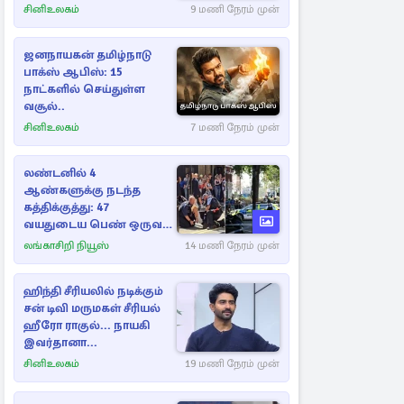
சினிஉலகம்
9 மணி நேரம் முன்
ஜனநாயகன் தமிழ்நாடு
பாக்ஸ் ஆபிஸ்: 15
நாட்களில் செய்துள்ள
வசூல்..
சினிஉலகம்
7 மணி நேரம் முன்
லண்டனில் 4
ஆண்களுக்கு நடந்த
கத்திக்குத்து: 47
வயதுடைய பெண் ஒருவர்
கைது
லங்காசிறி நியூஸ்
14 மணி நேரம் முன்
ஹிந்தி சீரியலில் நடிக்கும்
சன் டிவி மருமகள் சீரியல்
ஹீரோ ராகுல்... நாயகி
இவர்தானா...
சினிஉலகம்
19 மணி நேரம் முன்