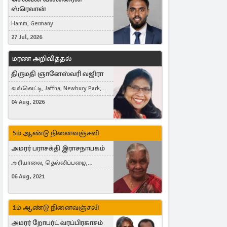
ஸ்ரெவான்
Hamm, Germany
27 Jul, 2026
மரண அறிவித்தல்
திருமதி ஞானேஸ்வரி வஜிரா
வல்வெட்டி, Jaffna, Newbury Park,
United Kingdom
04 Aug, 2026
5ம் ஆண்டு நினைவஞ்சலி
அமரர் பராசக்தி இராசநாயகம்
அரியாலை, தெல்லிப்பழை,
Montreal, Canada
06 Aug, 2021
1ம் ஆண்டு நினைவஞ்சலி
அமரர் றோபர்ட் வரப்பிரகாசம்