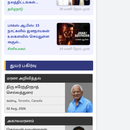
நலத்திட்டங்கள்
என்னென்ன?
தமிழ்நாடு
20 மணி நேரம் முன்
பாக்ஸ் ஆபிஸ்: 15
நாட்களில் ஜனநாயகன்
உலகளவில் செய்துள்ள
வசூல்..
சினிஉலகம்
10 மணி நேரம் முன்
துயர் பகிர்வு
மரண அறிவித்தல்
திரு சுரேந்திரநாத்
செல்லத்துரை
கண்டி, Toronto, Canada
02 Aug, 2026
அகாலமரணம்
செல்வன் வலன்ரைன்