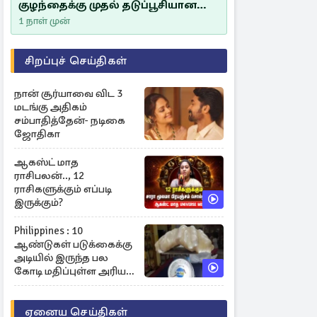
குழந்தைக்கு முதல் தடுப்பூசியான
சீம்பாலின் முக்கியத்துவம்!
1 நாள் முன்
சிறப்புச் செய்திகள்
நான் சூர்யாவை விட 3
மடங்கு அதிகம்
சம்பாதித்தேன்- நடிகை
ஜோதிகா
ஆகஸ்ட் மாத
ராசிபலன்.., 12
ராசிகளுக்கும் எப்படி
இருக்கும்?
Philippines : 10
ஆண்டுகள் படுக்கைக்கு
அடியில் இருந்த பல
கோடி மதிப்புள்ள அரிய
முத்து!
ஏனைய செய்திகள்