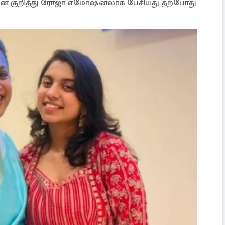
ாதனை குறித்து ரோஜா எமோஷனலாக பேசியது தற்போது