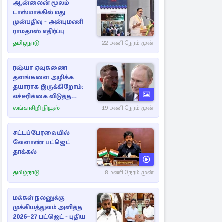
ஆன்லைன் மூலம்
டாஸ்மாக்கில் மது
முன்பதிவு - அன்புமணி
ராமதாஸ் எதிர்ப்பு
தமிழ்நாடு
22 மணி நேரம் முன்
ரஷ்யா ஏவுகணை
தளங்களை அழிக்க
தயாராக இருக்கிறோம்:
எச்சரிக்கை விடுத்த
ஜெலென்ஸ்கி
லங்காசிறி நியூஸ்
19 மணி நேரம் முன்
சட்டப்பேரவையில்
வேளாண் பட்ஜெட்
தாக்கல்
தமிழ்நாடு
8 மணி நேரம் முன்
மக்கள் நலனுக்கு
முக்கியத்துவம் அளித்த
2026–27 பட்ஜெட் - புதிய