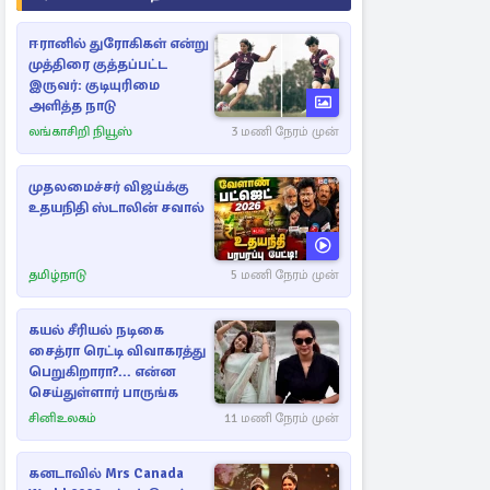
ஈரானில் துரோகிகள் என்று
முத்திரை குத்தப்பட்ட
இருவர்: குடியுரிமை
அளித்த நாடு
லங்காசிறி நியூஸ்
3 மணி நேரம் முன்
முதலமைச்சர் விஜய்க்கு
உதயநிதி ஸ்டாலின் சவால்
தமிழ்நாடு
5 மணி நேரம் முன்
கயல் சீரியல் நடிகை
சைத்ரா ரெட்டி விவாகரத்து
பெறுகிறாரா?... என்ன
செய்துள்ளார் பாருங்க
சினிஉலகம்
11 மணி நேரம் முன்
கனடாவில் Mrs Canada