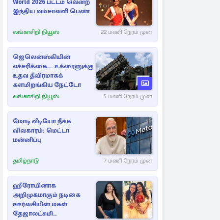
World 2026 பட்டம் வென்ற
இந்திய வம்சாவளி பெண்
லங்காசிறி நியூஸ்
22 மணி நேரம் முன்
ஜெலென்ஸ்கியின்
எச்சரிக்கை... உக்ரைனுக்கு
உதவ தீவிரமாகக்
களமிறங்கிய நேட்டோ
லங்காசிறி நியூஸ்
5 மணி நேரம் முன்
மோடி வீடியோ நீக்க
விவகாரம்: மெட்டா
மன்னிப்பு
தமிழ்நாடு
7 மணி நேரம் முன்
ஹீரோயினாக
அறிமுகமாகும் நடிகை
ஊர்வசியின் மகள்
தேஜாலட்சுமி..