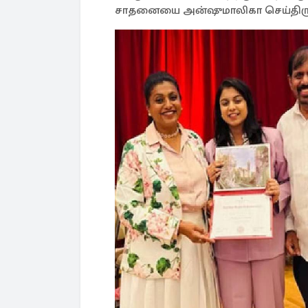
சாதனையை அன்ஷுமாலிகா செய்திருக