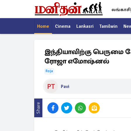
லங்காசி
Home
Cinema
Lankasri
Tamilwin
Ne
இந்தியாவிற்கு பெருமை ச
ரோஜா எமோஷ்னல்
Roja
Pavi
Share