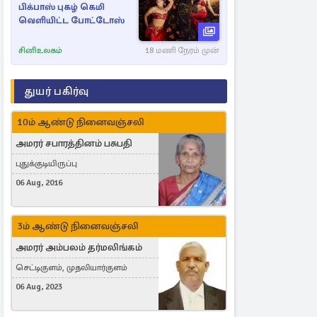
பிக்பாஸ் புகழ் கெமி
வெளியிட்ட போட்டோஸ்
சினிஉலகம்
18 மணி நேரம் முன்
துயர் பகிர்வு
10ம் ஆண்டு நினைவஞ்சலி
அமரர் சபாரத்தினம் பசுபதி
புதுக்குடியிருப்பு
06 Aug, 2016
3ம் ஆண்டு நினைவஞ்சலி
அமரர் அம்பலம் தர்மலிங்கம்
செட்டிகுளம், முதலியார்குளம்
06 Aug, 2023