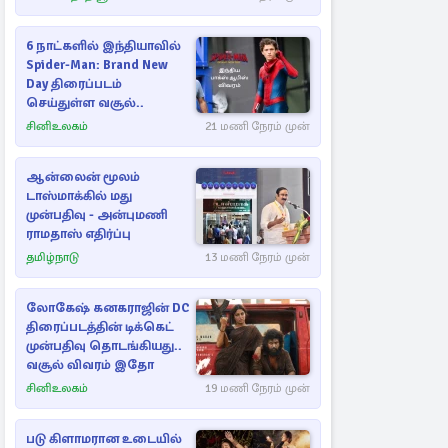
6 நாட்களில் இந்தியாவில்
Spider-Man: Brand New
Day திரைப்படம்
செய்துள்ள வசூல்..
சினிஉலகம்
21 மணி நேரம் முன்
ஆன்லைன் மூலம்
டாஸ்மாக்கில் மது
முன்பதிவு - அன்புமணி
ராமதாஸ் எதிர்ப்பு
தமிழ்நாடு
13 மணி நேரம் முன்
லோகேஷ் கனகராஜின் DC
திரைப்படத்தின் டிக்கெட்
முன்பதிவு தொடங்கியது..
வசூல் விவரம் இதோ
சினிஉலகம்
19 மணி நேரம் முன்
படு கிளாமரான உடையில்