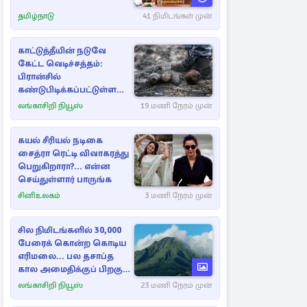
தமிழ்நாடு
41 நிமிடங்கள் முன்
காட்டுத்தீயின் நடுவே
கேட்ட வெடிச்சத்தம்:
பிரான்சில்
கண்டுபிடிக்கப்பட்டுள்ள
வெடிகுண்டுகள்
லங்காசிறி நியூஸ்
19 மணி நேரம் முன்
கயல் சீரியல் நடிகை
சைத்ரா ரெட்டி விவாகரத்து
பெறுகிறாரா?... என்ன
செய்துள்ளார் பாருங்க
சினிஉலகம்
3 மணி நேரம் முன்
சில நிமிடங்களில் 30,000
பேரைக் கொன்ற கொடிய
எரிமலை... பல தசாப்த
கால அமைதிக்குப் பிறகு
மீண்டும்
லங்காசிறி நியூஸ்
23 மணி நேரம் முன்