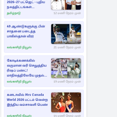
2026–27 பட்ஜெட் - புதிய
நலத்திட்டங்கள்
என்னென்ன?
தமிழ்நாடு
12 மணி நேரம் முன்
49 ஆண்டுகளுக்கு பின்
சாதனை படைத்த
பாகிஸ்தான் வீரர்
லங்காசிறி நியூஸ்
21 மணி நேரம் முன்
கோடிக்கணக்கில்
வருமான வரி செலுத்திய
ரிஷப் பண்ட்!
மாநிலத்திலேயே முதல்
நபர்
லங்காசிறி நியூஸ்
19 மணி நேரம் முன்
கனடாவில் Mrs Canada
World 2026 பட்டம் வென்ற
இந்திய வம்சாவளி பெண்
லங்காசிறி நியூஸ்
14 மணி நேரம் முன்