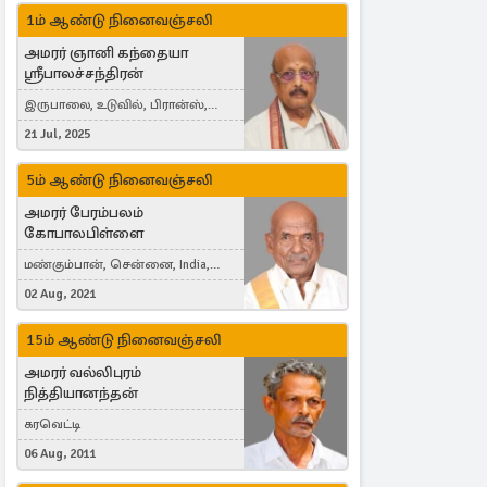
1ம் ஆண்டு நினைவஞ்சலி
அமரர் ஞானி கந்தையா
ஸ்ரீபாலச்சந்திரன்
இருபாலை, உடுவில், பிரான்ஸ்,
France
21 Jul, 2025
5ம் ஆண்டு நினைவஞ்சலி
அமரர் பேரம்பலம்
கோபாலபிள்ளை
மண்கும்பான், சென்னை, India,
Cergy, France
02 Aug, 2021
15ம் ஆண்டு நினைவஞ்சலி
அமரர் வல்லிபுரம்
நித்தியானந்தன்
கரவெட்டி
06 Aug, 2011