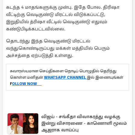
கடந்த 4 மாதங்களுக்கு முன்பு. இதே போல. திரிஷா
வீட்டிற்கு வெடிகுண்டு மிரட்டல் விடுக்கப்பட்டு,
இறுதியில் த்ரிஷா வீட்டில் வெடிகுண்டு எதுவும்
கண்டுபிடிக்கபட்டவில்லை.
தொடர்ந்து இந்த வெடிகுண்டு மிரட்டல்
வந்துகொண்டிருப்பது மக்கள் மத்தியில் பெரும்
அச்சத்தை ஏற்படுத்தி உள்ளது.
சுவாரஸ்யமான செய்திகளை நொடிப் பொழுதில் தெரிந்து
கொள்ள மனிதன்
WHATSAPP CHANNEL
இல் இணையுங்கள்
F
OLLOW NOW
விஜய் - சங்கீதா விவாகரத்து வழக்கு
இன்று விசாரணை - காணொளி மூலம்
ஆஜராக வாய்ப்பு