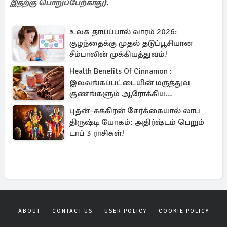
இதற்கு பொறுப்பேற்காது).
உலக தாய்ப்பால் வாரம் 2026:
குழந்தைக்கு முதல் தடுப்பூசியான
சீம்பாலின் முக்கியத்துவம்!
Health Benefits Of Cinnamon :
இலவங்கப்பட்டையின் மருத்துவ
குணங்களும் ஆரோக்கிய
நன்மைகளும்!
புதன்–சுக்கிரன் சேர்க்கையால் லாப
திருஷ்டி யோகம்: அதிர்ஷ்டம் பெறும்
டாப் 3 ராசிகள்!
ABOUT
CONTACT US
USER POLICY
COOKIE POLICY