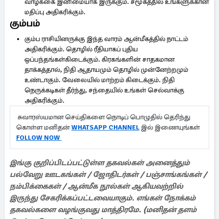
வாழ்க்கை இனிமையாக இருக்கும். சமூகத்தில் உங்களுக்கான
மதிப்பு அதிகரிக்கும்.
கும்பம்
கும்ப ராசியினருக்கு இந்த வாரம் ஆன்மீகத்தில் நாட்டம்
அதிகரிக்கும். தொழில் ரீதியாகப் புதிய
ஒப்பந்தங்கள்கிடைக்கும். கிரகங்களின் சாதகமான
தாக்கத்தால், நிதி ஆதாயமும் தொழில் முன்னேற்றமும்
உண்டாகும். வேலையில் மாற்றம் கிடைக்கும். நிதி
நெருக்கடிகள் தீர்ந்து, சந்தையில் உங்கள் செல்வாக்கு
அதிகரிக்கும்.
சுவாரஸ்யமான செய்திகளை நொடிப் பொழுதில் தெரிந்து
கொள்ள மனிதன்
WHATSAPP CHANNEL
இல் இணையுங்கள்
FOLLOW NOW
இங்கு குறிப்பிடப்பட்டுள்ள தகவல்கள் அனைத்தும்
பல்வேறு ஊடகங்கள் / ஜோதிடர்கள் / பஞ்சாங்கங்கள் /
நம்பிக்கைகள் / ஆன்மீக நூல்கள் ஆகியவற்றில்
இருந்து சேகரிக்கப்பட்டவையாகும். எங்கள் நோக்கம்
தகவல்களை வழங்குவது மாத்திரமே. (மனிதன் தளம்