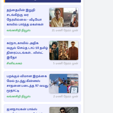
தந்தையின் இறுதி
சடங்கிற்கு வர
நேரமில்லை - வீடியோ
காலில் பார்த்த மகள்கள்
லங்காசிறி நியூஸ்
21 மணி நேரம் முன்
கர்நாடகாவில் அதிக
வசூல் செய்த டாப் 10 தமிழ்
திரைப்படங்கள்.. லிஸ்ட்
இதோ
சினிஉலகம்
5 மணி நேரம் முன்
பறக்கும் விமான இறக்கை
மேல் நடந்து கின்னஸ்
சாதனை படைத்த 97 வயது
மூதாட்டி
லங்காசிறி நியூஸ்
2 மணி நேரம் முன்
ஜனநாயகன் பாக்ஸ்