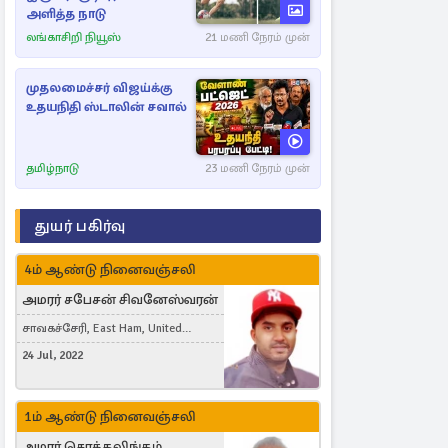
அளித்த நாடு
லங்காசிறி நியூஸ்
21 மணி நேரம் முன்
முதலமைச்சர் விஜய்க்கு
உதயநிதி ஸ்டாலின் சவால்
தமிழ்நாடு
23 மணி நேரம் முன்
துயர் பகிர்வு
4ம் ஆண்டு நினைவஞ்சலி
அமரர் சபேசன் சிவனேஸ்வரன்
சாவகச்சேரி, East Ham, United
Kingdom
24 Jul, 2022
1ம் ஆண்டு நினைவஞ்சலி
அமரர் சொக்கலிங்கம்