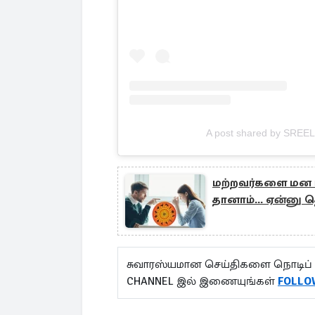
A post shared by SREE
மற்றவர்களை மன ரீ
தானாம்... ஏன்னு த
சுவாரஸ்யமான செய்திகளை நொடிப் 
CHANNEL இல் இணையுங்கள்
FOLLO