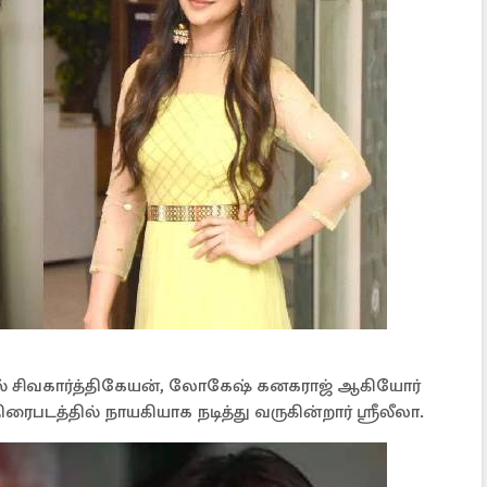
ல் சிவகார்த்திகேயன், லோகேஷ் கனகராஜ் ஆகியோர்
ரைபடத்தில் நாயகியாக நடித்து வருகின்றார் ஸ்ரீலீலா.