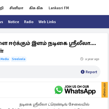
றி
சினிமா
கிசு கிசு
Lankasri FM
ws
Notice
Radio
Web Links
 ஈர்க்கும் இளம் நடிகை ஸ்ரீலீலா....
ள்
 Media
Sreeleela
a year ago
Report
விளம்பரம்
நடிகை ஸ்ரீலீலா ட்ரெண்டிங் சேலையில்