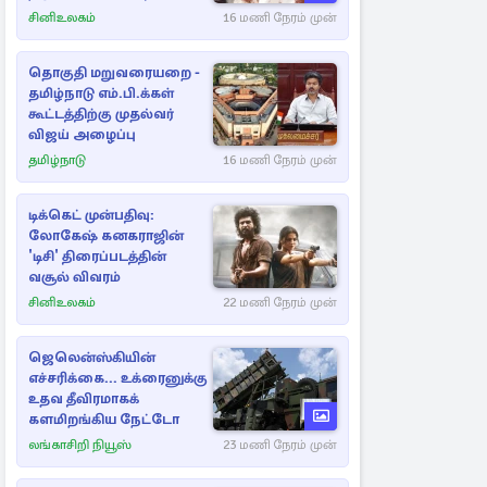
சினிஉலகம்
16 மணி நேரம் முன்
தொகுதி மறுவரையறை -
தமிழ்நாடு எம்.பி.க்கள்
கூட்டத்திற்கு முதல்வர்
விஜய் அழைப்பு
தமிழ்நாடு
16 மணி நேரம் முன்
டிக்கெட் முன்பதிவு:
லோகேஷ் கனகராஜின்
'டிசி' திரைப்படத்தின்
வசூல் விவரம்
சினிஉலகம்
22 மணி நேரம் முன்
ஜெலென்ஸ்கியின்
எச்சரிக்கை... உக்ரைனுக்கு
உதவ தீவிரமாகக்
களமிறங்கிய நேட்டோ
லங்காசிறி நியூஸ்
23 மணி நேரம் முன்