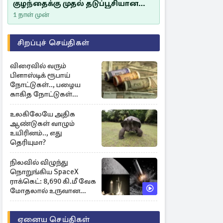
குழந்தைக்கு முதல் தடுப்பூசியான
சீம்பாலின் முக்கியத்துவம்!
1 நாள் முன்
சிறப்புச் செய்திகள்
விரைவில் வரும்
பிளாஸ்டிக் ரூபாய்
நோட்டுகள்.., பழைய
காகித நோட்டுகள்
செல்லுமா?
உலகிலேயே அதிக
ஆண்டுகள் வாழும்
உயிரினம்.., எது
தெரியுமா?
நிலவில் விழுந்து
நொறுங்கிய SpaceX
ராக்கெட்: 8,690 கி.மீ வேக
மோதலால் உருவான
புதிய பள்ளம்!
ஏனைய செய்திகள்