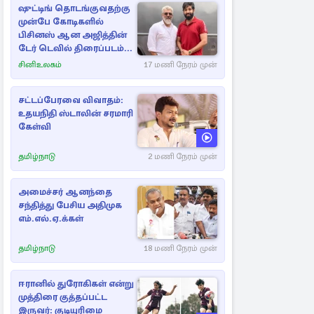
ஷுட்டிங் தொடங்குவதற்கு
முன்பே கோடிகளில்
பிசினஸ் ஆன அஜித்தின்
டேர் டெவில் திரைப்படம்...
சினிஉலகம்
17 மணி நேரம் முன்
சட்டப்பேரவை விவாதம்:
உதயநிதி ஸ்டாலின் சரமாரி
கேள்வி
தமிழ்நாடு
2 மணி நேரம் முன்
அமைச்சர் ஆனந்தை
சந்தித்து பேசிய அதிமுக
எம்.எல்.ஏ.க்கள்
தமிழ்நாடு
18 மணி நேரம் முன்
ஈரானில் துரோகிகள் என்று
முத்திரை குத்தப்பட்ட
இருவர்: குடியுரிமை