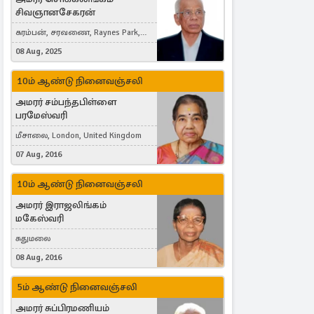
சிவஞானசேகரன்
கரம்பன், சரவணை, Raynes Park,
London, United Kingdom
08 Aug, 2025
10ம் ஆண்டு நினைவஞ்சலி
அமரர் சம்பந்தபிள்ளை
பரமேஸ்வரி
மீசாலை, London, United Kingdom
07 Aug, 2016
10ம் ஆண்டு நினைவஞ்சலி
அமரர் இராஜலிங்கம்
மகேஸ்வரி
சுதுமலை
08 Aug, 2016
5ம் ஆண்டு நினைவஞ்சலி
அமரர் சுப்பிரமணியம்