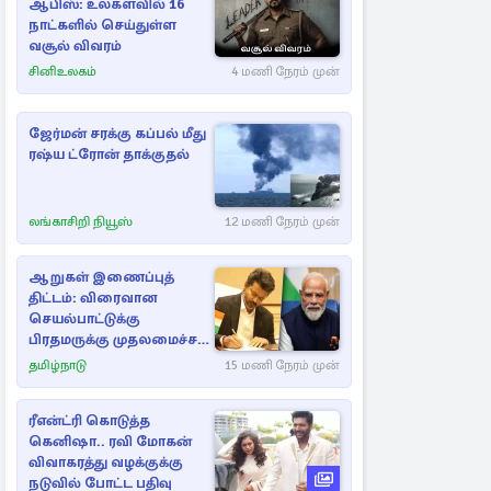
ஆபிஸ்: உலகளவில் 16
நாட்களில் செய்துள்ள
வசூல் விவரம்
சினிஉலகம்
4 மணி நேரம் முன்
ஜேர்மன் சரக்கு கப்பல் மீது
ரஷ்ய ட்ரோன் தாக்குதல்
லங்காசிறி நியூஸ்
12 மணி நேரம் முன்
ஆறுகள் இணைப்புத்
திட்டம்: விரைவான
செயல்பாட்டுக்கு
பிரதமருக்கு முதலமைச்சர்
கடிதம்
தமிழ்நாடு
15 மணி நேரம் முன்
ரீஎன்ட்ரி கொடுத்த
கெனிஷா.. ரவி மோகன்
விவாகரத்து வழக்குக்கு
நடுவில் போட்ட பதிவு