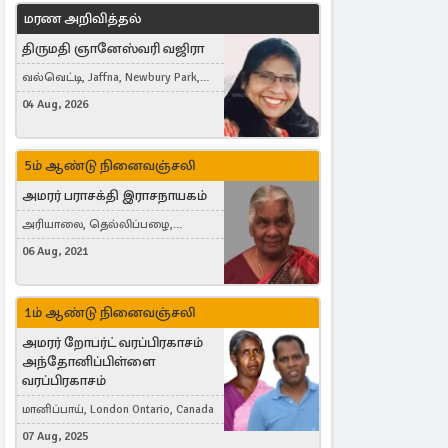
மரண அறிவித்தல்
திருமதி ஞானேஸ்வரி வஜிரா
வல்வெட்டி, Jaffna, Newbury Park,
United Kingdom
04 Aug, 2026
5ம் ஆண்டு நினைவஞ்சலி
அமரர் பராசக்தி இராசநாயகம்
அரியாலை, தெல்லிப்பழை,
Montreal, Canada
06 Aug, 2021
1ம் ஆண்டு நினைவஞ்சலி
அமரர் றோபர்ட் வரப்பிரகாசம்
அந்தோனிப்பிள்ளை
வரப்பிரகாசம்
மானிப்பாய், London Ontario, Canada
07 Aug, 2025