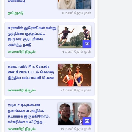
மன்னிப்பு
தமிழ்நாடு
8 மணி நேரம் முன்
ஈரானில் துரோகிகள் என்று
முத்திரை குத்தப்பட்ட
இருவர்: குடியுரிமை
அளித்த நாடு
லங்காசிறி நியூஸ்
4 மணி நேரம் முன்
கனடாவில் Mrs Canada
World 2026 பட்டம் வென்ற
இந்திய வம்சாவளி பெண்
லங்காசிறி நியூஸ்
23 மணி நேரம் முன்
ரஷ்யா ஏவுகணை
தளங்களை அழிக்க
தயாராக இருக்கிறோம்:
எச்சரிக்கை விடுத்த
ஜெலென்ஸ்கி
லங்காசிறி நியூஸ்
19 மணி நேரம் முன்