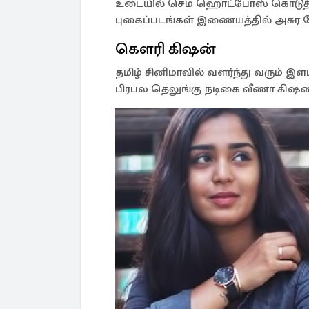
உடையில் செம ஹொட்போஸ் கொடுத்து
புகைப்படங்கள் இணையத்தில் அசுர வ
கௌரி கிஷன்
தமிழ் சினிமாவில் வளர்ந்து வரும் இ
பிரபல தெலுங்கு நடிகை வீணா கிஷன