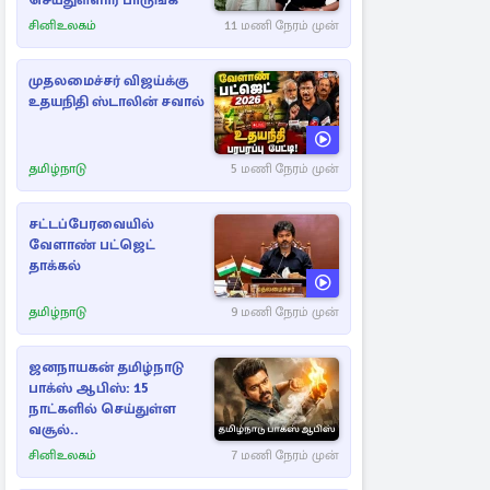
செய்துள்ளார் பாருங்க
சினிஉலகம்
11 மணி நேரம் முன்
முதலமைச்சர் விஜய்க்கு
உதயநிதி ஸ்டாலின் சவால்
தமிழ்நாடு
5 மணி நேரம் முன்
சட்டப்பேரவையில்
வேளாண் பட்ஜெட்
தாக்கல்
தமிழ்நாடு
9 மணி நேரம் முன்
ஜனநாயகன் தமிழ்நாடு
பாக்ஸ் ஆபிஸ்: 15
நாட்களில் செய்துள்ள
வசூல்..
சினிஉலகம்
7 மணி நேரம் முன்