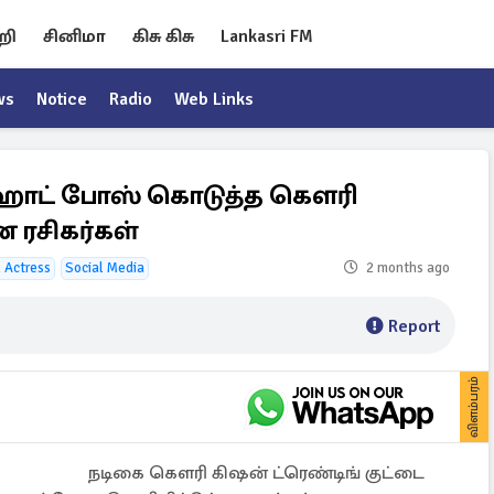
றி
சினிமா
கிசு கிசு
Lankasri FM
ws
Notice
Radio
Web Links
ஹொட் போஸ் கொடுத்த கௌரி
 ரசிகர்கள்
 Actress
Social Media
2 months ago
Report
விளம்பரம்
நடிகை கௌரி கிஷன் ட்ரெண்டிங் குட்டை