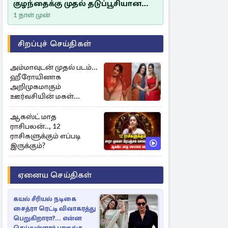
குழந்தைக்கு முதல் தடுப்பூசியான
சீம்பாலின் முக்கியத்துவம்!
1 நாள் முன்
சிறப்புச் செய்திகள்
அம்மாவுடன் முதல் படம்...
ஹீரோயினாக
அறிமுகமாகும்
ஊர்வசியின் மகள்
தேஜலட்சுமி!
ஆகஸ்ட் மாத
ராசிபலன்.., 12
ராசிகளுக்கும் எப்படி
இருக்கும்?
ஏனைய செய்திகள்
கயல் சீரியல் நடிகை
சைத்ரா ரெட்டி விவாகரத்து
பெறுகிறாரா?... என்ன