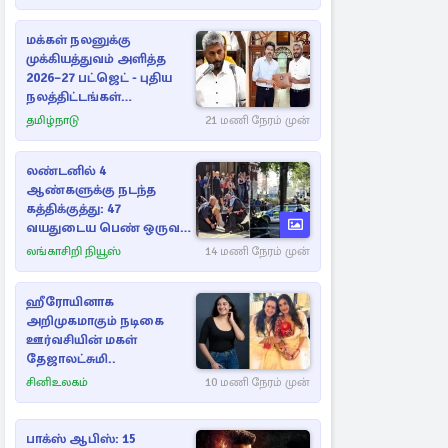
மக்கள் நலனுக்கு
முக்கியத்துவம் அளித்த
2026–27 பட்ஜெட் - புதிய
நலத்திட்டங்கள்
என்னென்ன?
தமிழ்நாடு
21 மணி நேரம் முன்
லண்டனில் 4
ஆண்களுக்கு நடந்த
கத்திக்குத்து: 47
வயதுடைய பெண் ஒருவர்
கைது
லங்காசிறி நியூஸ்
14 மணி நேரம் முன்
ஹீரோயினாக
அறிமுகமாகும் நடிகை
ஊர்வசியின் மகள்
தேஜாலட்சுமி..
சினிஉலகம்
10 மணி நேரம் முன்
பாக்ஸ் ஆபிஸ்: 15