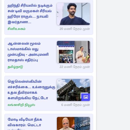
ஹிந்தி சீரியலில் நடிக்கும்
சன் டிவி மருமகள் சீரியல்
ஹீரோ ராகுல்... நாயகி
இவர்தானா...
சினிஉலகம்
20 மணி நேரம் முன்
ஆன்லைன் மூலம்
டாஸ்மாக்கில் மது
முன்பதிவு - அன்புமணி
ராமதாஸ் எதிர்ப்பு
தமிழ்நாடு
22 மணி நேரம் முன்
ஜெலென்ஸ்கியின்
எச்சரிக்கை... உக்ரைனுக்கு
உதவ தீவிரமாகக்
களமிறங்கிய நேட்டோ
லங்காசிறி நியூஸ்
6 மணி நேரம் முன்
மோடி வீடியோ நீக்க
விவகாரம்: மெட்டா