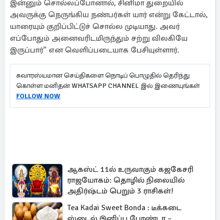
இன்னும் சொல்லப்போனால், சினிமா துறையில்
அவருக்கு நெருங்கிய நண்பர்கள் யார் என்று கேட்டால்,
யாரையும் குறிப்பிட்டுச் சொல்ல முடியாது. அவர்
எப்போதும் அனைவரிடமிருந்தும் சற்று விலகியே
இருப்பார்” என வெளிப்படையாக பேசியுள்ளார்.
சுவாரஸ்யமான செய்திகளை நொடிப் பொழுதில் தெரிந்து
கொள்ள மனிதன் WHATSAPP CHANNEL இல் இணையுங்கள்
FOLLOW NOW
ஆகஸ்ட் 11ல் உருவாகும் கஜகேசரி
ராஜயோகம்: தொழில் நிலையில்
அதிர்ஷ்டம் பெறும் 3 ராசிகள்!
Tea Kadai Sweet Bonda : டீக்கடை
ஸ்டைல் இனிப்பு போண்டா –