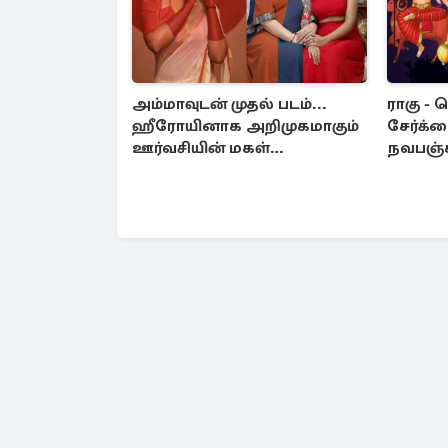
அம்மாவுடன் முதல் படம்...
ராகு - 
ஹீரோயினாக அறிமுகமாகும்
சேர்க்
ஊர்வசியின் மகள்
நவபஞ்
தேஜலட்சுமி!
அதிர்ஷ்