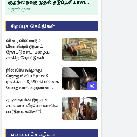
குழந்தைக்கு முதல் தடுப்பூசியான
சீம்பாலின் முக்கியத்துவம்!
1 நாள் முன்
சிறப்புச் செய்திகள்
விரைவில் வரும்
பிளாஸ்டிக் ரூபாய்
நோட்டுகள்.., பழைய
காகித நோட்டுகள்
செல்லுமா?
நிலவில் விழுந்து
நொறுங்கிய SpaceX
ராக்கெட்: 8,690 கி.மீ வேக
மோதலால் உருவான
புதிய பள்ளம்!
தந்தையின் இறுதிச்
சடங்கை வீடியோ காலில்
பார்த்த மகள்கள்!
ஏனைய செய்திகள்