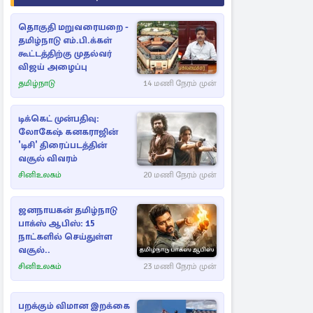
தொகுதி மறுவரையறை -
தமிழ்நாடு எம்.பி.க்கள்
கூட்டத்திற்கு முதல்வர்
விஜய் அழைப்பு
தமிழ்நாடு
14 மணி நேரம் முன்
டிக்கெட் முன்பதிவு:
லோகேஷ் கனகராஜின்
'டிசி' திரைப்படத்தின்
வசூல் விவரம்
சினிஉலகம்
20 மணி நேரம் முன்
ஜனநாயகன் தமிழ்நாடு
பாக்ஸ் ஆபிஸ்: 15
நாட்களில் செய்துள்ள
வசூல்..
சினிஉலகம்
23 மணி நேரம் முன்
பறக்கும் விமான இறக்கை