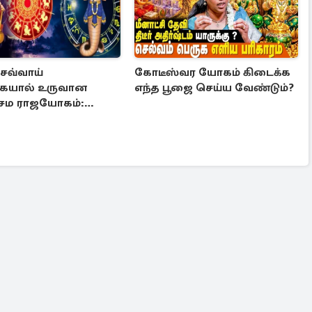
செவ்வாய்
கோடீஸ்வர யோகம் கிடைக்க
கையால் உருவான
எந்த பூஜை செய்ய வேண்டும்?
சம ராஜயோகம்:
டம் பெறும் 3 ராசிகள்!