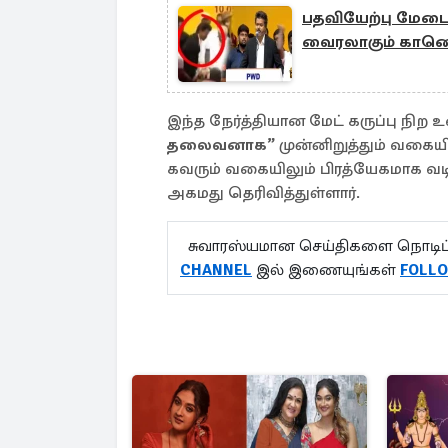
பதவியேற்பு மேடையி
வைரலாகும் கா
இந்த நேர்த்தியான மேட் கருப்பு நி
தலைவனாக”
முன்னிறுத்தும் வகை
கவரும் வகையிலும் பிரத்யேகமாக வ
அகமது தெரிவித்துள்ளார்.
சுவாரஸ்யமான செய்திகளை நொடிப்
CHANNEL
இல் இணையுங்கள்
FOLL