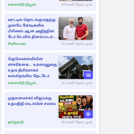
லங்காசிறி நியூஸ்
19 மணி நேரம் முன்
ஷுட்டிங் தொடங்குவதற்கு
முன்பே கோடிகளில்
பிசினஸ் ஆன அஜித்தின்
டேர் டெவில் திரைப்படம்...
சினிஉலகம்
15 மணி நேரம் முன்
ஜெலென்ஸ்கியின்
எச்சரிக்கை... உக்ரைனுக்கு
உதவ தீவிரமாகக்
களமிறங்கிய நேட்டோ
லங்காசிறி நியூஸ்
21 மணி நேரம் முன்
முதலமைச்சர் விஜய்க்கு
உதயநிதி ஸ்டாலின் சவால்
தமிழ்நாடு
20 மணி நேரம் முன்