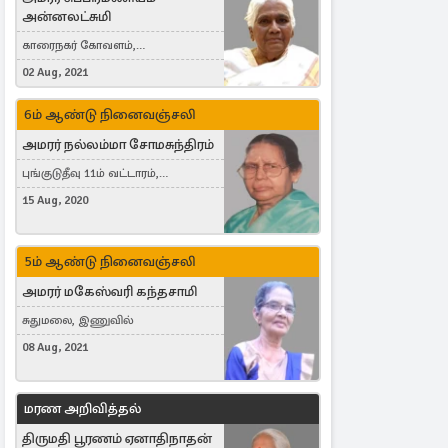
அன்னலட்சுமி
காரைநகர் கோவளம்,
வெள்ளவத்தை
02 Aug, 2021
6ம் ஆண்டு நினைவஞ்சலி
அமரர் நல்லம்மா சோமசுந்திரம்
புங்குடுதீவு 11ம் வட்டாரம்,
கொட்டாஞ்சேனை
15 Aug, 2020
5ம் ஆண்டு நினைவஞ்சலி
அமரர் மகேஸ்வரி கந்தசாமி
சுதுமலை, இணுவில்
08 Aug, 2021
மரண அறிவித்தல்
திருமதி பூரணம் ஏனாதிநாதன்