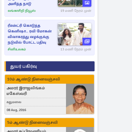
அளித்த நாடு
லங்காசிறி நியூஸ்
19 மணி நேரம் முன்
ரீஎன்ட்ரி கொடுத்த
கெனிஷா.. ரவி மோகன்
விவாகரத்து வழக்குக்கு
நடுவில் போட்ட பதிவு
சினிஉலகம்
13 மணி நேரம் முன்
துயர் பகிர்வு
10ம் ஆண்டு நினைவஞ்சலி
அமரர் இராஜலிங்கம்
மகேஸ்வரி
சுதுமலை
08 Aug, 2016
5ம் ஆண்டு நினைவஞ்சலி
அமரர் சுப்பிரமணியம்