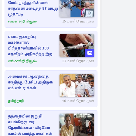
மேல் நடந்து கின்னஸ்
சாதனை படைத்த 97 வயது
மூதாட்டி
லங்காசிறி நியூஸ்
15 மணி நேரம் முன்
எடை குறைப்பு
ஊசிகளால்
பிரித்தானியாவில் 300
சதவீதம் அதிகரித்த இறப்பு
எண்ணிக்கை
லங்காசிறி நியூஸ்
23 மணி நேரம் முன்
அமைச்சர் ஆனந்தை
சந்தித்து பேசிய அதிமுக
எம்.எல்.ஏ.க்கள்
தமிழ்நாடு
16 மணி நேரம் முன்
தந்தையின் இறுதி
சடங்கிற்கு வர
நேரமில்லை - வீடியோ
காலில் பார்த்த மகள்கள்