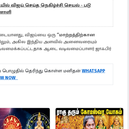
ல் விஜய் செய்த நெகிழ்ச்சி செயல் - படு
ணொளி
ற உடையானது, விஜய்யை ஒரு
“மாற்றத்திற்கான
யிலும், அகில இந்திய அளவில் அனைவரையும்
டிவமைக்கப்பட்டதாக ஆடை வடிவமைப்பாளர் ஜாஃபிர்
 பொழுதில் தெரிந்து கொள்ள மனிதன்
WHATSAPP
OW NOW