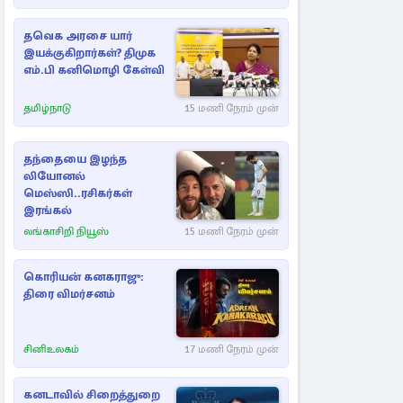
தவெக அரசை யார்
இயக்குகிறார்கள்? திமுக
எம்.பி கனிமொழி கேள்வி
தமிழ்நாடு
15 மணி நேரம் முன்
தந்தையை இழந்த
லியோனல்
மெஸ்ஸி..ரசிகர்கள்
இரங்கல்
லங்காசிறி நியூஸ்
15 மணி நேரம் முன்
கொரியன் கனகராஜு:
திரை விமர்சனம்
சினிஉலகம்
17 மணி நேரம் முன்
கனடாவில் சிறைத்துறை