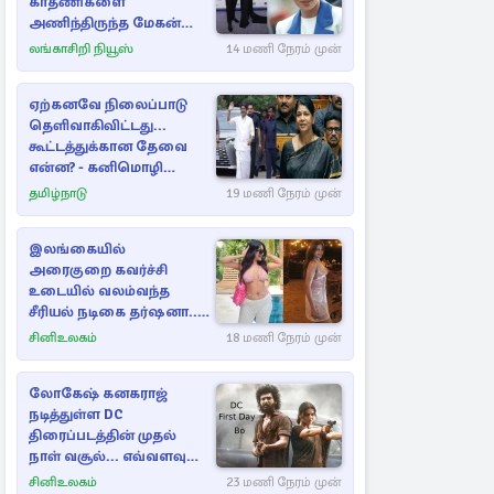
காதணிகளை
அணிந்திருந்த மேகன்
மார்க்கல்
லங்காசிறி நியூஸ்
14 மணி நேரம் முன்
ஏற்கனவே நிலைப்பாடு
தெளிவாகிவிட்டது...
கூட்டத்துக்கான தேவை
என்ன? - கனிமொழி
விமர்சனம்
தமிழ்நாடு
19 மணி நேரம் முன்
இலங்கையில்
அரைகுறை கவர்ச்சி
உடையில் வலம்வந்த
சீரியல் நடிகை தர்ஷனா...
அவரே வெளியிட்ட
சினிஉலகம்
18 மணி நேரம் முன்
வீடியோ
லோகேஷ் கனகராஜ்
நடித்துள்ள DC
திரைப்படத்தின் முதல்
நாள் வசூல்... எவ்வளவு
தெரியுமா?
சினிஉலகம்
23 மணி நேரம் முன்