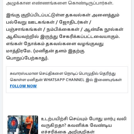
அழுக்கான எண்ணங்களை கொண்டிருப்பார்கள்.
இங்கு குறிப்பிடப்பட்டுள்ள தகவல்கள் அனைத்தும்
பல்வேறு ஊடகங்கள் / ஜோதிடர்கள் /
பஞ்சாங்கங்கள் / நம்பிக்கைகள் / ஆன்மீக நூல்கள்
ஆகியவற்றில் இருந்து சேகரிக்கப்பட்டவையாகும்.
எங்கள் நோக்கம் தகவல்களை வழங்குவது
மாத்திரமே. (மனிதன் தளம் இதற்கு
பொறுப்பேற்காது).
சுவாரஸ்யமான செய்திகளை நொடிப் பொழுதில் தெரிந்து
கொள்ள மனிதன் WHATSAPP CHANNEL இல் இணையுங்கள்
FOLLOW NOW
உடற்பயிற்சி செய்யும் போது மார்பு வலி
வருகிறதா? கவனிக்க வேண்டிய
எச்சரிக்கை அறிகுறிகள்