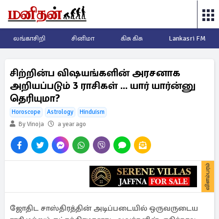
லங்காசிறி
சினிமா
கிசு கிசு
Lankasri FM
சிற்றின்ப விஷயங்களின் அரசனாக
அறியப்படும் 3 ராசிகள் ... யார் யார்ன்னு
தெரியுமா?
Horoscope
Astrology
Hinduism
By Vinoja
a year ago
விளம்பரம்
ஜோதிட சாஸ்திரத்தின் அடிப்படையில் ஒருவருடைய