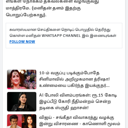
எங்கள் நோக்கம் தகவல்களை வழங்குவது
மாத்திரமே. (மனிதன் தளம் இதற்கு
பொறுப்பேற்காது).
சுவாரஸ்யமான செய்திகளை நொடிப் பொழுதில் தெரிந்து
கொள்ள மனிதன் WHATSAPP CHANNEL இல் இணையுங்கள்
FOLLOW NOW
10-ம் வகுப்பு படிக்கும்போதே
சினிமாவில் அறிமுகமான த்ரிஷா!
உண்மையை பகிர்ந்த இயக்குநர்
பிரவீன் காந்தி
AI போலி விளம்பரங்கள்: ரூ.15 கோடி
இழப்பீடு கோரி நீதிமன்றம் சென்ற
நடிகை ஸ்ருதி ஹாசன்!
விஜய் - சங்கீதா விவாகரத்து வழக்கு
இன்று விசாரணை - காணொளி மூலம்