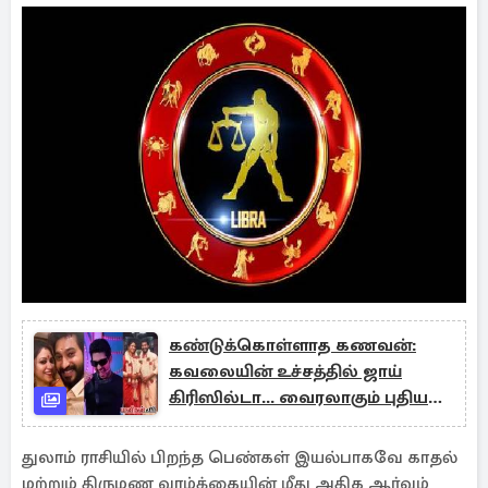
கண்டுக்கொள்ளாத கணவன்:
கவலையின் உச்சத்தில் ஜாய்
கிரிஸில்டா... வைரலாகும் புதிய
பதிவு!
துலாம் ராசியில் பிறந்த பெண்கள் இயல்பாகவே காதல்
மற்றும் திருமண வாழ்க்கையின் மீது அதிக ஆர்வம்