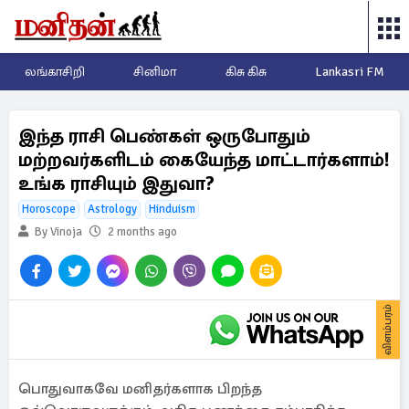
லங்காசிறி
சினிமா
கிசு கிசு
Lankasri FM
இந்த ராசி பெண்கள் ஒருபோதும்
மற்றவர்களிடம் கையேந்த மாட்டார்களாம்!
உங்க ராசியும் இதுவா?
Horoscope
Astrology
Hinduism
By Vinoja
2 months ago
விளம்பரம்
பொதுவாகவே மனிதர்களாக பிறந்த