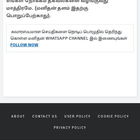
எங்கள் நோக்கம் தகவல்களை வழங்குவது
மாத்திரமே. (மனிதன் தளம் இதற்கு
பொறுப்பேற்காது).
சுவாரஸ்யமான செய்திகளை நொடிப் பொழுதில் தெரிந்து
கொள்ள மனிதன் WHATSAPP CHANNEL இல் இணையுங்கள்
FOLLOW NOW
ABOUT
CONTACT US
USER POLICY
COOKIE POLICY
PRIVACY POLICY