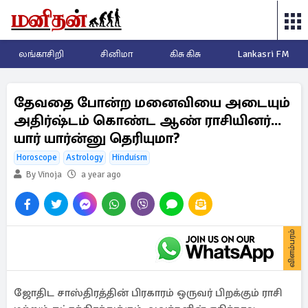
லங்காசிறி
சினிமா
கிசு கிசு
Lankasri FM
தேவதை போன்ற மனைவியை அடையும்
அதிர்ஷ்டம் கொண்ட ஆண் ராசியினர்...
யார் யார்ன்னு தெரியுமா?
Horoscope
Astrology
Hinduism
By Vinoja
a year ago
விளம்பரம்
ஜோதிட சாஸ்திரத்தின் பிரகாரம் ஒருவர் பிறக்கும் ராசி