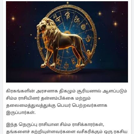
கிரகங்களின் அரசனாக திகழும் சூரியனால் ஆளப்படும்
சிம்ம ராசியினர் தன்னம்பிக்கை மற்றும்
தலைமைத்துவத்துக்கு பெயர் பெற்றவர்களாக
இருப்பார்கள்.
இந்த நெருப்பு ராசியான சிம்ம ராசிக்காரர்கள்,
தங்களைச் சுற்றியுள்ளவர்களை வசீகரிக்கும் ஒரு ரகசிய